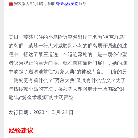
🧰 安装激活遇到问题，获取
有偿远程安装
服务
某日，莱莎居住的小岛附近突然出现了名为“柯克群岛”
的岛群。莱莎一行人对威胁到小岛的群岛展开调查的过
程中，抵达了某座遗迹。在遗迹深处的，是一扇令仰望
者叹为观止的巨大门扉。就在莱莎靠近门扉时，她的脑
中响起了邀请她前往“万象大典”的神秘声音。 门扉的另
一侧究竟有着什么？“万象大典”又具有什么含义？为了
寻找拯救小岛的方法，莱莎等人即将展开一场围绕“钥
匙”与“炼金术根源”的壮阔冒险……
发行日期：2023 年 3 月 24 日
经验建议