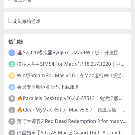
热门榜
🕹️Switch模拟器Ryujinx｜Mac+Win版｜开发团队已解散此乃最后的绝唱版本
1
模拟人生4 SIMS4 For Mac v1.118.257.1220｜中文原生版｜无限金币｜全100DLC
2
Win版Steam For Mac v2.0｜在Mac运行Win版游戏！｜升级GPTK4.0支持！
3
会员专享听歌和音乐下载服务
4
🔥Parallels Desktop v26.4.0-57513｜免激活版｜在Mac上安装Windows/Linux等系统[赠Windows激活]
5
🔥CleanMyMac X5 For Mac v5.5.7｜免激活版｜macOS系统优化/清理神器
6
荒野大镖客2 Red Dead Redemption 2 for mac v1436.28｜中文移植版｜最好玩的开放世界游戏
7
侠盗猎车手5 GTA5 Mac版 Grand Theft Auto V For Mac｜中文破解版
8