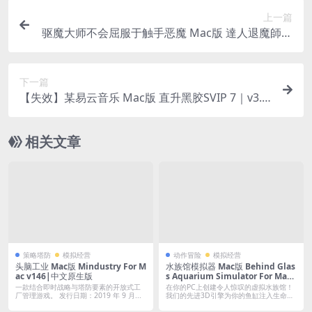
上一篇
驱魔大师不会屈服于触手恶魔 Mac版 達人退魔師は
触手妖魔なんかに屈しない For Mac v1.0｜日文移
植版｜阿黑颜拉满的日式RPG游戏
下一篇
【失效】某易云音乐 Mac版 直升黑胶SVIP 7｜v3.0.
20｜免激活可登陆｜解锁黑胶SVIP主题、音质、封
面、播放器样式等
相关文章
策略塔防
模拟经营
动作冒险
模拟经营
头脑工业 Mac版 Mindustry For M
水族馆模拟器 Mac版 Behind Glas
ac v146|中文原生版
s Aquarium Simulator For Mac
v1.5|中文原生版|含全DLC
一款结合即时战略与塔防要素的开放式工
在你的PC上创建令人惊叹的虚拟水族馆！
厂管理游戏。 发行日期：2019 年 9 月...
我们的先进3D引擎为你的鱼缸注入生命，
呈现...