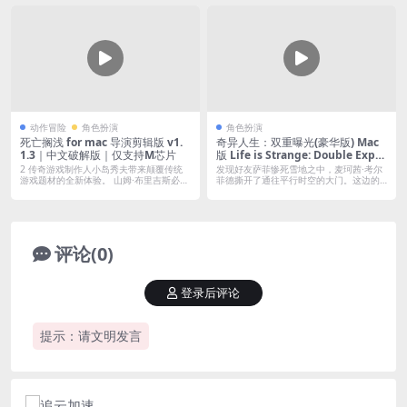
动作冒险
角色扮演
角色扮演
死亡搁浅 for mac 导演剪辑版 v1.
奇异人生：双重曝光(豪华版) Mac
1.3｜中文破解版｜仅支持M芯片
版 Life is Strange: Double Expos
ure For Mac Build.16505703｜中
2 传奇游戏制作人小岛秀夫带来颠覆传统
发现好友萨菲惨死雪地之中，麦珂茜·考尔
文移植版｜含预购特典+全DLC
游戏题材的全新体验。 山姆·布里吉斯必须
菲德撕开了通往平行时空的大门。这边的
勇...
萨菲还...
评论(0)
登录后评论
提示：请文明发言