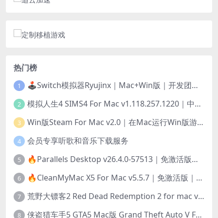
热门榜
🕹️Switch模拟器Ryujinx｜Mac+Win版｜开发团队已解散此乃最后的绝唱版本
1
模拟人生4 SIMS4 For Mac v1.118.257.1220｜中文原生版｜无限金币｜全100DLC
2
Win版Steam For Mac v2.0｜在Mac运行Win版游戏！｜升级GPTK4.0支持！
3
会员专享听歌和音乐下载服务
4
🔥Parallels Desktop v26.4.0-57513｜免激活版｜在Mac上安装Windows/Linux等系统[赠Windows激活]
5
🔥CleanMyMac X5 For Mac v5.5.7｜免激活版｜macOS系统优化/清理神器
6
荒野大镖客2 Red Dead Redemption 2 for mac v1436.28｜中文移植版｜最好玩的开放世界游戏
7
侠盗猎车手5 GTA5 Mac版 Grand Theft Auto V For Mac｜中文破解版
8