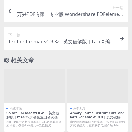
上一篇
万兴PDF专家：专业版 Wondershare PDFelement
Pro For Mac v12.0.5｜免登陆破解版｜好用的PDF
编辑器 (含OCR插件)
下一篇
Texifier for mac v1.9.32 |英文破解版｜LaTeX 编辑
器和编译器
相关文章
系统增强
效率工具
Solace For Mac v1.0.41｜英文破
Amory Farms Instruments Mar
解版｜macOS屏幕色温自动调整/f.
kets For Mac v1.0.0｜英文破解版
lux替换品
｜由金融市场驱动的合成器。
Solace是一款极简优雅的macOS屏幕自适
由金融市场驱动的合成器。 常见问题 激活
应神器，仅需4.99美元一次性购买...
方式 免激活，直接安装 功能介绍 Mar...