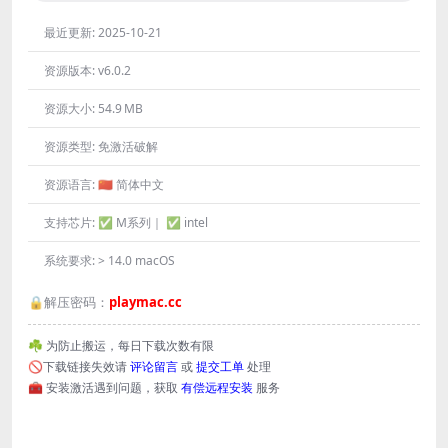
最近更新:
2025-10-21
资源版本:
v6.0.2
资源大小:
54.9 MB
资源类型:
免激活破解
资源语言:
🇨🇳 简体中文
支持芯片:
✅ M系列｜ ✅ intel
系统要求:
> 14.0 macOS
🔒解压密码：
playmac.cc
☘️ 为防止搬运，每日下载次数有限
🚫下载链接失效请
评论留言
或
提交工单
处理
🧰 安装激活遇到问题，获取
有偿远程安装
服务