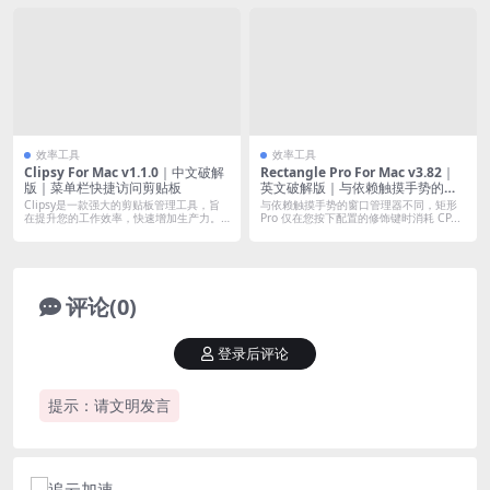
效率工具
效率工具
Clipsy For Mac v1.1.0｜中文破解
Rectangle Pro For Mac v3.82｜
版｜菜单栏快捷访问剪贴板
英文破解版｜与依赖触摸手势的窗
口管理器不同，矩形 Pro 仅在您按
Clipsy是一款强大的剪贴板管理工具，旨
与依赖触摸手势的窗口管理器不同，矩形
下配置的修饰键时消耗 CPU 资源。
在提升您的工作效率，快速增加生产力。
Pro 仅在您按下配置的修饰键时消耗 CP...
它...
评论(0)
登录后评论
提示：请文明发言