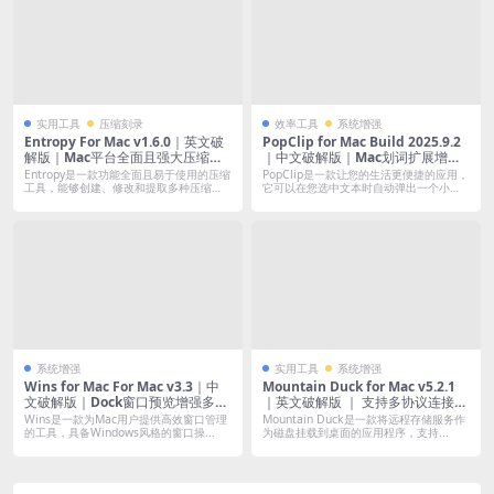
实用工具
压缩刻录
效率工具
系统增强
Entropy For Mac v1.6.0｜英文破
PopClip for Mac Build 2025.9.2
解版｜Mac平台全面且强大压缩工
｜中文破解版｜Mac划词扩展增强
具
工具
Entropy是一款功能全面且易于使用的压缩
PopClip是一款让您的生活更便捷的应用，
工具，能够创建、修改和提取多种压缩
它可以在您选中文本时自动弹出一个小
格...
菜...
系统增强
实用工具
系统增强
Wins for Mac For Mac v3.3｜中
Mountain Duck for Mac v5.2.1
文破解版｜Dock窗口预览增强多任
｜英文破解版 ｜ 支持多协议连接的
务管理
挂载工具
Wins是一款为Mac用户提供高效窗口管理
Mountain Duck是一款将远程存储服务作
的工具，具备Windows风格的窗口操...
为磁盘挂载到桌面的应用程序，支持...