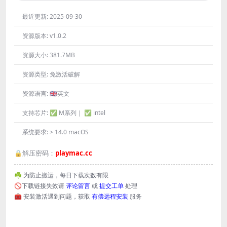
最近更新:
2025-09-30
资源版本:
v1.0.2
资源大小:
381.7MB
资源类型:
免激活破解
资源语言:
🇬🇧英文
支持芯片:
✅ M系列｜ ✅ intel
系统要求:
> 14.0 macOS
🔒解压密码：
playmac.cc
☘️ 为防止搬运，每日下载次数有限
🚫下载链接失效请
评论留言
或
提交工单
处理
🧰 安装激活遇到问题，获取
有偿远程安装
服务