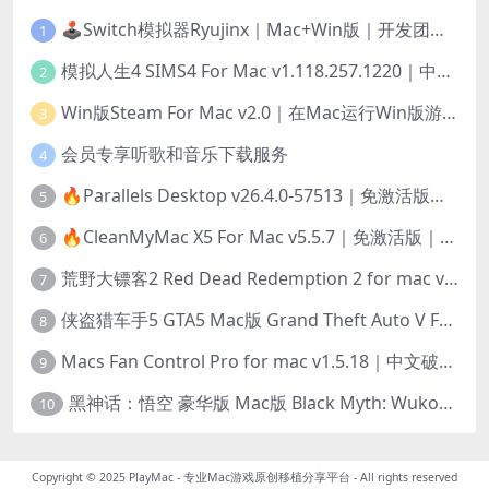
🕹️Switch模拟器Ryujinx｜Mac+Win版｜开发团队已解散此乃最后的绝唱版本
1
模拟人生4 SIMS4 For Mac v1.118.257.1220｜中文原生版｜无限金币｜全100DLC
2
Win版Steam For Mac v2.0｜在Mac运行Win版游戏！｜升级GPTK4.0支持！
3
会员专享听歌和音乐下载服务
4
🔥Parallels Desktop v26.4.0-57513｜免激活版｜在Mac上安装Windows/Linux等系统[赠Windows激活]
5
🔥CleanMyMac X5 For Mac v5.5.7｜免激活版｜macOS系统优化/清理神器
6
荒野大镖客2 Red Dead Redemption 2 for mac v1436.28｜中文移植版｜最好玩的开放世界游戏
7
侠盗猎车手5 GTA5 Mac版 Grand Theft Auto V For Mac｜中文破解版
8
Macs Fan Control Pro for mac v1.5.18｜中文破解版｜风扇监控与控制工具
9
黑神话：悟空 豪华版 Mac版 Black Myth: Wukong For Mac v1.0.21.23831｜国语中文移植版｜仅限终身VIP交流学习｜含Mac+Win版
10
Copyright © 2025
PlayMac - 专业Mac游戏原创移植分享平台
- All rights reserved