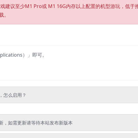
的游戏建议至少M1 Pro或 M1 16G内存以上配置的机型游玩，低于
载。
cations）」即可。
”，怎么启用？
新，如需更新请等待本站发布新版本