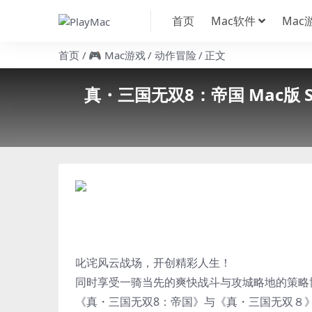
首页
Mac软件
Mac
首页
🎮 Mac游戏
动作冒险
正文
真・三国无双8：帝国 Mac版 Shi
叱诧风云战场，开创精彩人生！
同时享受一骑当先的爽快战斗与攻城略地的策略
《真・三国无双8：帝国‌》与《真・三国无双８