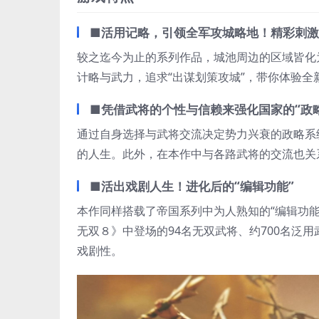
■活用记略，引领全军攻城略地！精彩刺激
较之迄今为止的系列作品，城池周边的区域皆化
计略与武力，追求“出谋划策攻城”，带你体验全
■凭借武将的个性与信赖来强化国家的“政
通过自身选择与武将交流决定势力兴衰的政略系
的人生。此外，在本作中与各路武将的交流也关
■活出戏剧人生！进化后的“编辑功能”
本作同样搭载了帝国系列中为人熟知的“编辑功
无双８》中登场的94名无双武将、约700名泛
戏剧性。