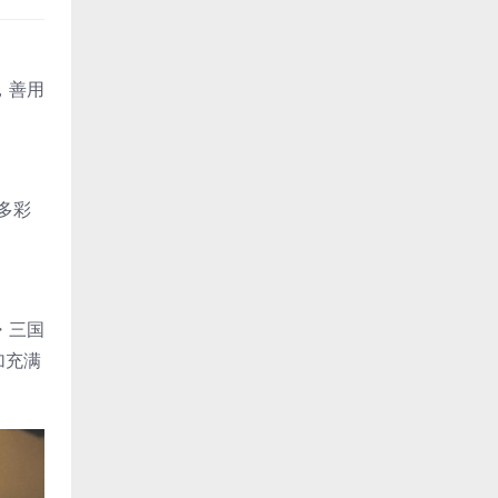
，善用
多彩
・三国
加充满