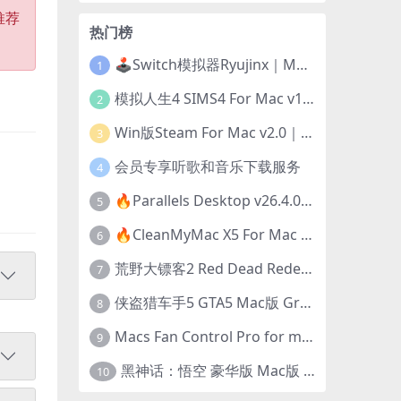
推荐
热门榜
🕹️Switch模拟器Ryujinx｜Mac+Win版｜开发团队已解散此乃最后的绝唱版本
1
模拟人生4 SIMS4 For Mac v1.118.257.1220｜中文原生版｜无限金币｜全100DLC
2
Win版Steam For Mac v2.0｜在Mac运行Win版游戏！｜升级GPTK4.0支持！
3
会员专享听歌和音乐下载服务
4
🔥Parallels Desktop v26.4.0-57513｜免激活版｜在Mac上安装Windows/Linux等系统[赠Windows激活]
5
🔥CleanMyMac X5 For Mac v5.5.7｜免激活版｜macOS系统优化/清理神器
6
荒野大镖客2 Red Dead Redemption 2 for mac v1436.28｜中文移植版｜最好玩的开放世界游戏
7
侠盗猎车手5 GTA5 Mac版 Grand Theft Auto V For Mac｜中文破解版
8
Macs Fan Control Pro for mac v1.5.18｜中文破解版｜风扇监控与控制工具
9
黑神话：悟空 豪华版 Mac版 Black Myth: Wukong For Mac v1.0.21.23831｜国语中文移植版｜仅限终身VIP交流学习｜含Mac+Win版
10