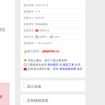
最近更新:
2025-10-18
资源版本:
v1.0
资源大小:
44.4 GB
资源类型:
移植破解版
锁定
资源语言:
🇨🇳 简体中文
支持芯片:
✅ M系列｜ ❌ intel
系统要求:
> 14.0 macOS
🔒解压密码：
playmac.cc
☘️ 为防止搬运，每日下载次数有限
🚫下载链接失效请
评论留言
或
提交工单
处理
🧰 安装激活遇到问题，获取
有偿远程安装
服务
游