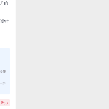
照片的
所需时
侵犯
用导
赞(
0
)