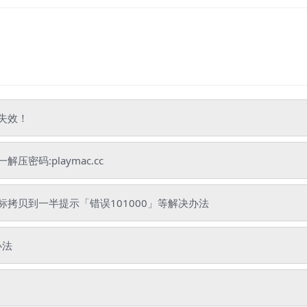
失效！
码:playmac.cc
拷贝到一半提示「错误101000」等解决办法
办法