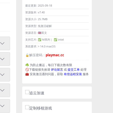
最近更新:
2025-09-18
资源版本:
v7.40
资源大小:
25.7MB
资源类型:
免激活破解
资源语言:
🇬🇧英文
支持芯片:
✅ M系列｜ ✅ intel
系统要求:
> 14.0 macOS
🔒解压密码：
playmac.cc
☘️ 为防止搬运，每日下载次数有限
🚫下载链接失效请
评论留言
或
提交工单
处理
🧰 安装激活遇到问题，获取
有偿远程安装
服务