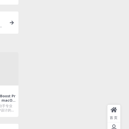
格
ost Pr
｜macOS
右键助手专业
户设计的应
首页