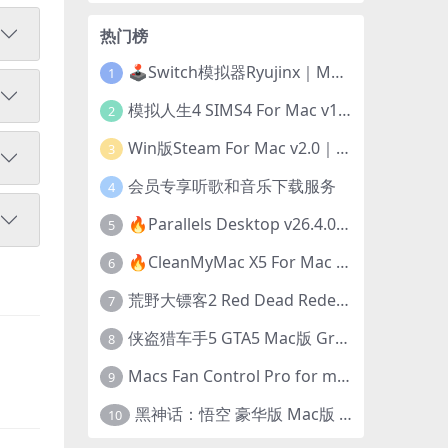
热门榜
🕹️Switch模拟器Ryujinx｜Mac+Win版｜开发团队已解散此乃最后的绝唱版本
1
模拟人生4 SIMS4 For Mac v1.118.257.1220｜中文原生版｜无限金币｜全100DLC
2
Win版Steam For Mac v2.0｜在Mac运行Win版游戏！｜升级GPTK4.0支持！
3
会员专享听歌和音乐下载服务
4
🔥Parallels Desktop v26.4.0-57513｜免激活版｜在Mac上安装Windows/Linux等系统[赠Windows激活]
5
🔥CleanMyMac X5 For Mac v5.5.7｜免激活版｜macOS系统优化/清理神器
6
荒野大镖客2 Red Dead Redemption 2 for mac v1436.28｜中文移植版｜最好玩的开放世界游戏
7
侠盗猎车手5 GTA5 Mac版 Grand Theft Auto V For Mac｜中文破解版
8
Macs Fan Control Pro for mac v1.5.18｜中文破解版｜风扇监控与控制工具
9
黑神话：悟空 豪华版 Mac版 Black Myth: Wukong For Mac v1.0.21.23831｜国语中文移植版｜仅限终身VIP交流学习｜含Mac+Win版
10