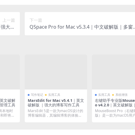
上一篇
下一篇
版｜强大的
QSpace Pro for Mac v5.3.4｜中文破解版｜多窗
阅读工具
文件管理神器
写作笔记
实用工具
实用工具
系统增强
.7|英文破解
MarsEdit for Mac v5.4.1｜英文
右键助手专业版MouseBo
管理工具
破解版 ｜强大的博客写作工具
o v4.2.0｜英文破解版
鼠标右键增强软件
提供本地时
MarsEdit 5是一款为macOS设计的
MouseBoost Pro（
钟和即将举
博客编辑器，其编辑博客的体验就
版）是一款为macOS用
像写电...
用程...