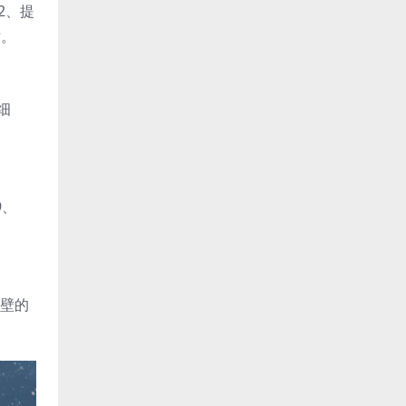
2、提
术。
细
9、
走壁的