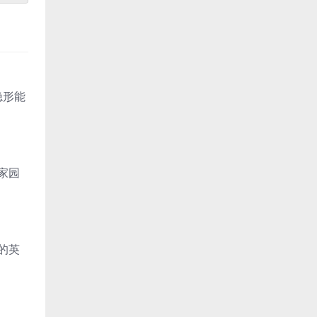
隐形能
家园
的英