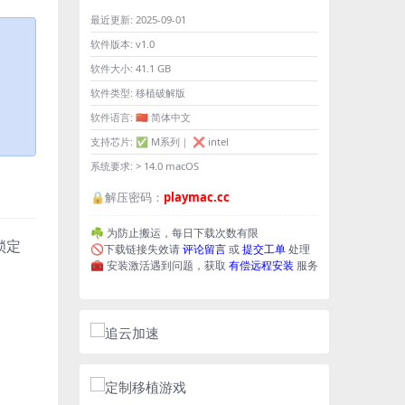
最近更新:
2025-09-01
软件版本:
v1.0
软件大小:
41.1 GB
软件类型:
移植破解版
软件语言:
🇨🇳 简体中文
支持芯片:
✅ M系列｜ ❌ intel
系统要求:
> 14.0 macOS
🔒解压密码：
playmac.cc
☘️ 为防止搬运，每日下载次数有限
锁定
🚫下载链接失效请
评论留言
或
提交工单
处理
🧰 安装激活遇到问题，获取
有偿远程安装
服务