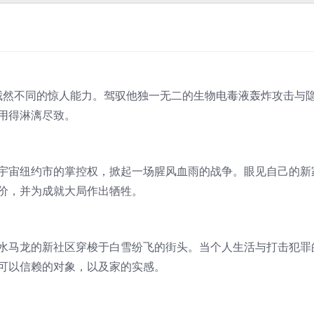
克截然不同的惊人能力。驾驭他独一无二的生物电毒液轰炸攻击与
用得淋漓尽致。
宇宙纽约市的掌控权，掀起一场腥风血雨的战争。眼见自己的新
价，并为成就大局作出牺牲。
水马龙的新社区穿梭于白雪纷飞的街头。当个人生活与打击犯罪
可以信赖的对象，以及家的实感。