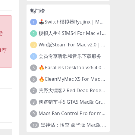
热门榜
🕹️Switch模拟器Ryujinx｜Mac+Win版｜开发团队已解散此乃最后的绝唱版本
1
游
模拟人生4 SIMS4 For Mac v1.118.257.1220｜中文原生版｜无限金币｜全100DLC
2
Win版Steam For Mac v2.0｜在Mac运行Win版游戏！｜升级GPTK4.0支持！
3
推荐
会员专享听歌和音乐下载服务
4
🔥Parallels Desktop v26.4.0-57513｜免激活版｜在Mac上安装Windows/Linux等系统[赠Windows激活]
5
🔥CleanMyMac X5 For Mac v5.5.7｜免激活版｜macOS系统优化/清理神器
6
荒野大镖客2 Red Dead Redemption 2 for mac v1436.28｜中文移植版｜最好玩的开放世界游戏
7
侠盗猎车手5 GTA5 Mac版 Grand Theft Auto V For Mac｜中文破解版
8
Macs Fan Control Pro for mac v1.5.18｜中文破解版｜风扇监控与控制工具
9
黑神话：悟空 豪华版 Mac版 Black Myth: Wukong For Mac v1.0.21.23831｜国语中文移植版｜仅限终身VIP交流学习｜含Mac+Win版
10