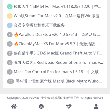
模拟人生4 SIMS4 For Mac v1.118.257.1220｜中文原生版｜无限金币｜全100DLC
2
Win版Steam For Mac v2.0｜在Mac运行Win版游戏！｜升级GPTK4.0支持！
3
会员专享听歌和音乐下载服务
4
🔥Parallels Desktop v26.4.0-57513｜免激活版｜在Mac上安装Windows/Linux等系统[赠Windows激活]
5
🔥CleanMyMac X5 For Mac v5.5.7｜免激活版｜macOS系统优化/清理神器
6
侠盗猎车手5 GTA5 Mac版 Grand Theft Auto V For Mac｜中文破解版
7
荒野大镖客2 Red Dead Redemption 2 for mac v1436.28｜中文移植版｜最好玩的开放世界游戏
8
Macs Fan Control Pro for mac v1.5.18｜中文破解版｜风扇监控与控制工具
9
黑神话：悟空 豪华版 Mac版 Black Myth: Wukong For Mac v1.0.21.23831｜国语中文移植版｜仅限终身VIP交流学习｜含Mac+Win版
10
Copyright © 2025
PlayMac - 专业Mac游戏原创移植分享平台
- All rights reserved