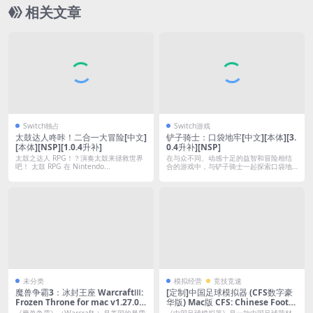
相关文章
Switch独占
Switch游戏
太鼓达人咚咔！二合一大冒险[中文]
铲子骑士：口袋地牢[中文][本体][3.
[本体][NSP][1.0.4升补]
0.4升补][NSP]
太鼓之达人 RPG！？演奏太鼓来拯救世界
在与众不同、动感十足的益智和冒险相结
吧！ 太鼓 RPG 在 Nintendo...
合的游戏中，与铲子骑士一起探索口袋地
牢的深处...
未分类
模拟经营
竞技竞速
魔兽争霸3：冰封王座 WarcraftⅢ:
[定制]中国足球模拟器 (CFS数字豪
Frozen Throne for mac v1.27.0
华版) Mac版 CFS: Chinese Footb
中文版｜可联机支持M芯片｜解除8
all Simulator For Mac v5.50｜中
《魔兽争霸》（Warcraft ）是美国的暴雪
《中国足球模拟器》是一款中国足球题材