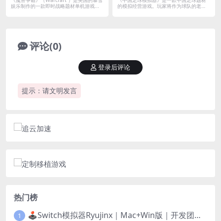
M地图限制
文移植版｜集成真实球员大补MOD
娱乐制作的一款即时战略题材单机游戏...
的模拟经营游戏。玩家将作为球队的老
板，兼任主...
+天胡开局DLC+全DLC
评论(0)
登录后评论
提示：请文明发言
热门榜
🕹️Switch模拟器Ryujinx｜Mac+Win版｜开发团队已解散此乃最后的绝唱版本
1