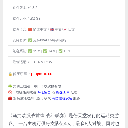
软件版本:
v1.3.2
软件大小:
1.82 GB
软件语言:
🇨🇳 简体中文 / 🇬🇧 英文/🇯🇵 日文
支持芯片:
✅ 支持intel / M系列运行
兼容系统:
✅ 15.x｜✅ 14.x｜✅ 13.x
最低适配:
> 10.14 MacOS
🔒解压密码：
playmac.cc
☘️ 为防止搬运，每日下载次数有限
🚫下载链接失效请
评论留言
或
提交工单
处理
🧰 安装激活遇到问题，获取
有偿远程安装
服务
《马力欧激战前锋 战斗联赛》是任天堂发行的运动类游
戏。 一台主机可供每支队伍4人，最多8人对战。同时也