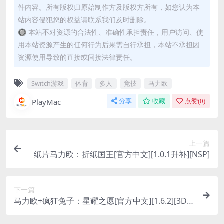
件内容。所有版权归原始制作方及版权方所有，如您认为本
站内容侵犯您的权益请联系我们及时删除。
🔘 本站不对资源的合法性、准确性承担责任，用户访问、使
用本站资源产生的任何行为后果需自行承担，本站不承担因
资源使用导致的直接或间接法律责任。
Switch游戏
体育
多人
竞技
马力欧
PlayMac
分享
收藏
点赞(
0
)
上一篇
纸片马力欧：折纸国王[官方中文][1.0.1升补][NSP]
下一篇
马力欧+疯狂兔子：星耀之愿[官方中文][1.6.2][3DL
C][NSP]