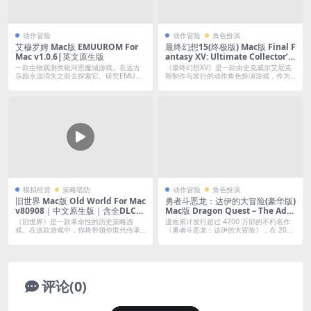
动作冒险
动作冒险
角色扮演
艾穆罗姆 Mac版 EMUUROM For
最终幻想15(终极版) Mac版 Final F
Mac v1.0.6|英文原生版
antasy XV: Ultimate Collector’s
Edition For Mac｜中文移植版｜预
一款生物观测类银河恶魔城游戏。在远古
《最终幻想XV》是一款由史克威尔艾尼克
购特典+全DLC
乐园永远消失之前去探索它。研究EMUUR
斯制作与发行的动作角色扮演游戏，作为
OM...
《最终...
模拟经营
策略塔防
动作冒险
角色扮演
旧世界 Mac版 Old World For Mac
勇者斗恶龙：达伊的大冒险(豪华版)
v80908｜中文原生版｜含全DLC｜
Mac版 Dragon Quest – The Adv
真实的历史4X策略游戏
enture of Dai: Digital Deluxe Ed
《旧世界》是一款革命性的历史策略游
漫画累计发行超过 4700 万部的不朽名作
ition v1.0.3｜全DLC
戏。在这款游戏中，你将带领你世代传承
《勇者斗恶龙：达伊的大冒险》，在 20...
的王朝与别...
评论(0)