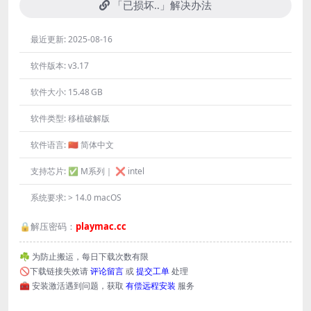
「已损坏..」解决办法
最近更新:
2025-08-16
软件版本:
v3.17
软件大小:
15.48 GB
软件类型:
移植破解版
软件语言:
🇨🇳 简体中文
支持芯片:
✅ M系列｜ ❌ intel
系统要求:
> 14.0 macOS
🔒解压密码：
playmac.cc
☘️ 为防止搬运，每日下载次数有限
🚫下载链接失效请
评论留言
或
提交工单
处理
🧰 安装激活遇到问题，获取
有偿远程安装
服务