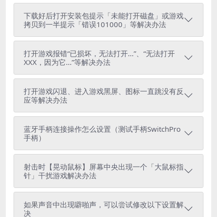
下载好后打开安装包提示「未能打开磁盘」或游戏
拷贝到一半提示「错误101000」等解决办法
打开游戏报错“已损坏，无法打开...”、“无法打开
XXX，因为它...”等解决办法
打开游戏闪退、进入游戏黑屏、图标一直跳没有反
应等解决办法
蓝牙手柄连接操作怎么设置（测试手柄SwitchPro
手柄）
射击时【晃动鼠标】屏幕中央出现一个「大鼠标指
针」干扰游戏解决办法
如果声音中出现噼啪声，可以尝试修改以下设置解
决