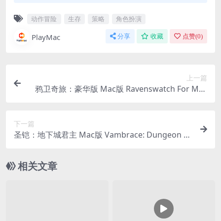
动作冒险
生存
策略
角色扮演
PlayMac
分享
收藏
点赞(
0
)
上一篇
鸦卫奇旅：豪华版 Mac版 Ravenswatch For Mac
｜中文移植版｜暗黑奇诡风格肉鸽爽快战斗｜全DL
C
下一篇
圣铠：地下城君主 Mac版 Vambrace: Dungeon M
onarch For Mac v｜中文移植版｜卡牌快节奏地下
城塔防游戏
相关文章