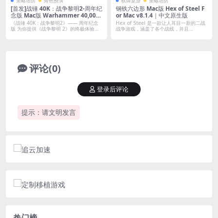
策略塔防
角色扮演
棋牌桌游
策略塔防
[首发]战锤 40K：战争黎明2-周年纪
钢铁六边形 Mac版 Hex of Steel F
念版 Mac版 Warhammer 40,000:
or Mac v8.1.4｜中文原生版
Dawn of War II For Mac v1.0.3｜
《战锤 40K：战争黎明2》—— 周年纪念
Hex of Steel 是一款让人耳目一新的二战
原生破解版｜快节奏太空即时战略
版 为你提供《战争黎明 2》的终极体验...
战争游戏，涵盖了各个战线，并且...
游戏｜含全DLC
评论(0)
登录后评论
提示：请文明发言
热门榜