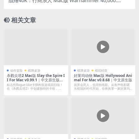
战锤40K：行商浪人 Mac版 Warhammer 40,000:
Rogue Trader For Mac v1.4.1.69｜中文原生版｜
目前战锤40K系列最佳的CRPG题材游戏｜含全DLC
相关文章
动作冒险
棋牌桌游
棋牌桌游
模拟经营
杀戮尖塔2 Mac版 Slay the Spire I
好莱坞动物 Mac版 Hollywood Ani
I For Mac v0.99.1｜中文原生版｜
mal For Mac v0.8.68｜中文原生版
肉鸽卡牌游戏的代表正统续作！
标志性Rogue-like卡牌构筑游戏回归啦！
就算会死人，也得拍电影。从有声电影曙
在《杀戮尖塔2》中创建独特的卡组，...
光初现的时代开始，你将执掌一家好莱坞
大型制片...