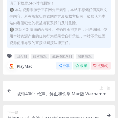
请于下载后24小时内删除！
🔘 本站资源来源于互联网公开索引，本站不存储任何实质文
件内容。所有版权归原始制作方及版权方所有，如您认为本
站内容侵犯您的权益请联系我们及时删除。
🔘 本站不对资源的合法性、准确性承担责任，用户访问、使
用本站资源产生的任何行为后果需自行承担，本站不承担因
资源使用导致的直接或间接法律责任。
回合制
战棋游戏
战锤40K系列
策略游戏
PlayMac
分享
收藏
点赞(
0
)
上一篇
战锤40K：枪声、鲜血和铁拳 Mac版 Warhammer
40,000: Shootas, Blood & Teef For Mac v1.0.23｜
中文原生版｜2D横版手绘风格平台跳跃跑酷射击游
下一篇
戏