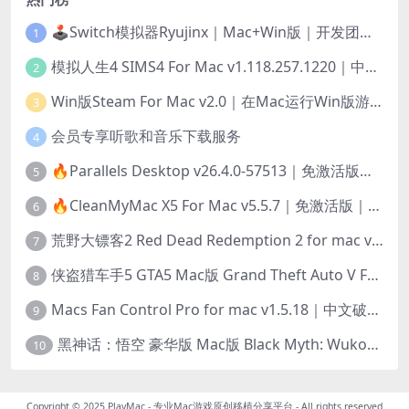
🕹️Switch模拟器Ryujinx｜Mac+Win版｜开发团队已解散此乃最后的绝唱版本
1
模拟人生4 SIMS4 For Mac v1.118.257.1220｜中文原生版｜无限金币｜全100DLC
2
Win版Steam For Mac v2.0｜在Mac运行Win版游戏！｜升级GPTK4.0支持！
3
会员专享听歌和音乐下载服务
4
🔥Parallels Desktop v26.4.0-57513｜免激活版｜在Mac上安装Windows/Linux等系统[赠Windows激活]
5
🔥CleanMyMac X5 For Mac v5.5.7｜免激活版｜macOS系统优化/清理神器
6
荒野大镖客2 Red Dead Redemption 2 for mac v1436.28｜中文移植版｜最好玩的开放世界游戏
7
侠盗猎车手5 GTA5 Mac版 Grand Theft Auto V For Mac｜中文破解版
8
Macs Fan Control Pro for mac v1.5.18｜中文破解版｜风扇监控与控制工具
9
黑神话：悟空 豪华版 Mac版 Black Myth: Wukong For Mac v1.0.21.23831｜国语中文移植版｜仅限终身VIP交流学习｜含Mac+Win版
10
Copyright © 2025
PlayMac - 专业Mac游戏原创移植分享平台
- All rights reserved