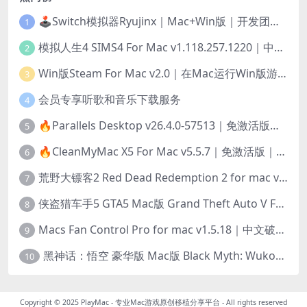
🕹️Switch模拟器Ryujinx｜Mac+Win版｜开发团队已解散此乃最后的绝唱版本
1
模拟人生4 SIMS4 For Mac v1.118.257.1220｜中文原生版｜无限金币｜全100DLC
2
Win版Steam For Mac v2.0｜在Mac运行Win版游戏！｜升级GPTK4.0支持！
3
会员专享听歌和音乐下载服务
4
🔥Parallels Desktop v26.4.0-57513｜免激活版｜在Mac上安装Windows/Linux等系统[赠Windows激活]
5
🔥CleanMyMac X5 For Mac v5.5.7｜免激活版｜macOS系统优化/清理神器
6
荒野大镖客2 Red Dead Redemption 2 for mac v1436.28｜中文移植版｜最好玩的开放世界游戏
7
侠盗猎车手5 GTA5 Mac版 Grand Theft Auto V For Mac｜中文破解版
8
Macs Fan Control Pro for mac v1.5.18｜中文破解版｜风扇监控与控制工具
9
黑神话：悟空 豪华版 Mac版 Black Myth: Wukong For Mac v1.0.21.23831｜国语中文移植版｜仅限终身VIP交流学习｜含Mac+Win版
10
Copyright © 2025
PlayMac - 专业Mac游戏原创移植分享平台
- All rights reserved