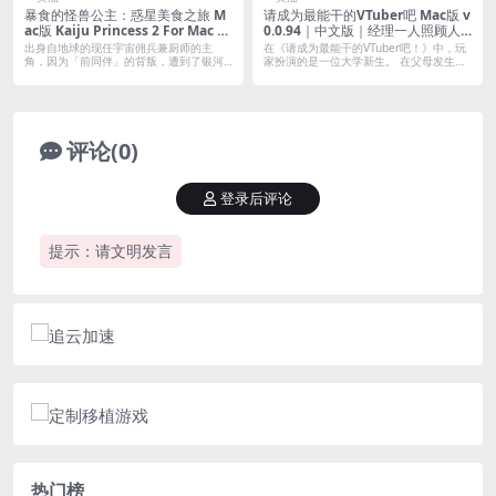
暴食的怪兽公主：惑星美食之旅 M
请成为最能干的VTuber吧 Mac版 v
ac版 Kaiju Princess 2 For Mac v
0.0.94｜中文版｜经理一人照顾人
1.09｜中文移植版｜怪兽公主系列
妻+辣妹+社恐宅女中之人
出身自地球的现任宇宙佣兵兼厨师的主
在《请成为最能干的VTuber吧！》中，玩
第三部
角，因为「前同伴」的背叛，遭到了银河
家扮演的是一位大学新生。 在父母发生
警备队的通...
车...
评论(0)
登录后评论
提示：请文明发言
热门榜