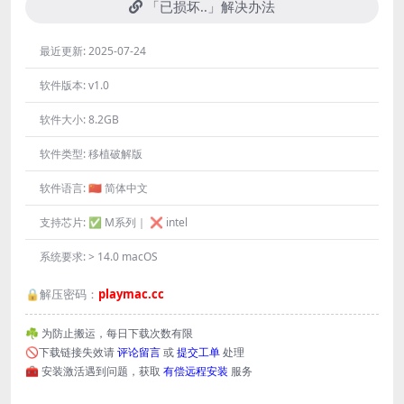
「已损坏..」解决办法
最近更新:
2025-07-24
软件版本:
v1.0
软件大小:
8.2GB
软件类型:
移植破解版
软件语言:
🇨🇳 简体中文
支持芯片:
✅ M系列｜ ❌ intel
系统要求:
> 14.0 macOS
🔒解压密码：
playmac.cc
☘️ 为防止搬运，每日下载次数有限
🚫下载链接失效请
评论留言
或
提交工单
处理
🧰 安装激活遇到问题，获取
有偿远程安装
服务