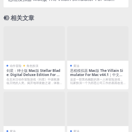
v44.1｜中文破解版｜3D捏脸调教你想蹂躏的任何
角色
相关文章
动作冒险
角色扮演
黄油
剑星：绅士版 Mac版 Stellar Blad
恶棍模拟器 Mac版 The Villain Si
e: Digital Deluxe Edition For Ma
mulator For Mac v44.1｜中文破
c v1.4.1｜国语中文移植版｜预购特
解版｜3D捏脸调教你想蹂躏的任何
在后末日动作冒险游戏《剑星》中拯救濒
这是一部黑色幽默的第一人称冒险游戏，
典+全DLC+整合80+绅士Mod+支持
角色
临灭绝的人类。揭开地球衰败之谜，体验
玩家扮演一个为邪恶公司工作的基因改造
激烈战斗...
克隆人。...
自定义Mod
黄油
黄油