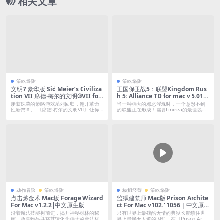
相关文章
策略塔防
策略塔防
文明7 豪华版 Sid Meier’s Civiliza
王国保卫战5：联盟Kingdom Rus
tion VII 席德·梅尔的文明®VII for
h 5: Alliance TD for mac v 5.01.2
mac v1.3.0.1｜中文破解版｜全DL
4｜中文破解版｜含全DLC
屡获殊荣的策略游戏系列回归，翻开革命
当一种强大的邪恶浮现时，一个意想不到
C（仅支持M芯片）
性新篇章。 《席德·梅尔的文明VII》让你
的联盟正在形成！需要Linirea的最佳战
能...
士...
动作冒险
策略塔防
模拟经营
策略塔防
点击炼金术 Mac版 Forage Wizard
监狱建筑师 Mac版 Prison Archite
For Mac v1.2.2|中文原生版
ct For Mac v102.11056｜中文原
生版｜含全DLC
沿着魔法技能树前进，揭开神秘树林的秘
只有世界上最残酷无情的典狱长能镇住世
密。收集物品并将其转化为强大的魔法材
界上最惨无人道的囚犯。在《Prison Ar...