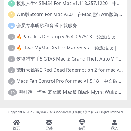
模拟人生4 SIMS4 For Mac v1.118.257.1220｜中文原生版｜无限金币｜全100DLC
2
Win版Steam For Mac v2.0｜在Mac运行Win版游戏！｜升级GPTK4.0支持！
3
会员专享听歌和音乐下载服务
4
🔥Parallels Desktop v26.4.0-57513｜免激活版｜在Mac上安装Windows/Linux等系统[赠Windows激活]
5
🔥CleanMyMac X5 For Mac v5.5.7｜免激活版｜macOS系统优化/清理神器
6
侠盗猎车手5 GTA5 Mac版 Grand Theft Auto V For Mac｜中文破解版
7
荒野大镖客2 Red Dead Redemption 2 for mac v1436.28｜中文移植版｜最好玩的开放世界游戏
8
Macs Fan Control Pro for mac v1.5.18｜中文破解版｜风扇监控与控制工具
9
黑神话：悟空 豪华版 Mac版 Black Myth: Wukong For Mac v1.0.21.23831｜国语中文移植版｜仅限终身VIP交流学习｜含Mac+Win版
10
Copyright © 2025
PlayMac - 专业Mac游戏原创移植分享平台
- All rights reserved
首页
分类
会员
我的