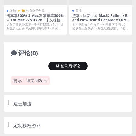
黄油
👑 终身会员专属
黄油
满车率300% 3 Mac版 满车率300%
堕落：崭新世界 Mac版 Fallen / Br
≒ For Mac v25.03.26｜中文移植
and New World For Mac v1.0.5a
版｜含全DLC
｜中文移植版｜和女仆莉莉的同居
这第三作售价高得一千大洋[离谱！]，打折
本作是和女主角在同一个屋檐下生活，并
生活
后也要七百多 欢迎来到满载率300%的
能够自由互动的“同居生活模拟器”。 “莉
失...
莉”...
评论(0)
登录后评论
提示：请文明发言