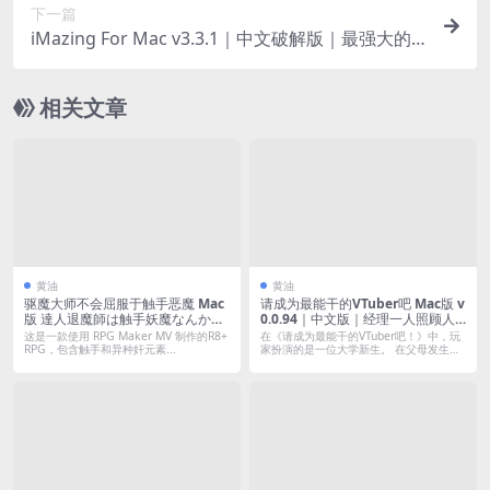
下一篇
iMazing For Mac v3.3.1｜中文破解版｜最强大的i
OS设备管理工具
相关文章
黄油
黄油
驱魔大师不会屈服于触手恶魔 Mac
请成为最能干的VTuber吧 Mac版 v
版 達人退魔師は触手妖魔なんかに
0.0.94｜中文版｜经理一人照顾人
屈しない For Mac v1.0｜日文移植
妻+辣妹+社恐宅女中之人
这是一款使用 RPG Maker MV 制作的R8+
在《请成为最能干的VTuber吧！》中，玩
版｜阿黑颜拉满的日式RPG游戏
RPG，包含触手和异种奸元素...
家扮演的是一位大学新生。 在父母发生
车...