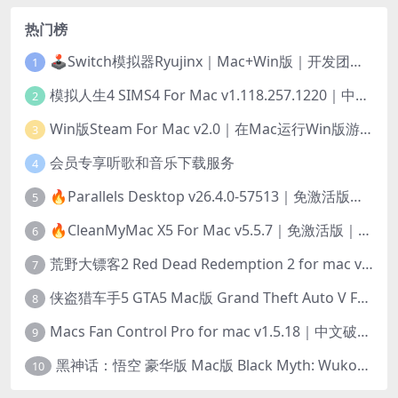
热门榜
🕹️Switch模拟器Ryujinx｜Mac+Win版｜开发团队已解散此乃最后的绝唱版本
1
模拟人生4 SIMS4 For Mac v1.118.257.1220｜中文原生版｜无限金币｜全100DLC
2
Win版Steam For Mac v2.0｜在Mac运行Win版游戏！｜升级GPTK4.0支持！
3
会员专享听歌和音乐下载服务
4
🔥Parallels Desktop v26.4.0-57513｜免激活版｜在Mac上安装Windows/Linux等系统[赠Windows激活]
5
🔥CleanMyMac X5 For Mac v5.5.7｜免激活版｜macOS系统优化/清理神器
6
荒野大镖客2 Red Dead Redemption 2 for mac v1436.28｜中文移植版｜最好玩的开放世界游戏
7
侠盗猎车手5 GTA5 Mac版 Grand Theft Auto V For Mac｜中文破解版
8
Macs Fan Control Pro for mac v1.5.18｜中文破解版｜风扇监控与控制工具
9
黑神话：悟空 豪华版 Mac版 Black Myth: Wukong For Mac v1.0.21.23831｜国语中文移植版｜仅限终身VIP交流学习｜含Mac+Win版
10