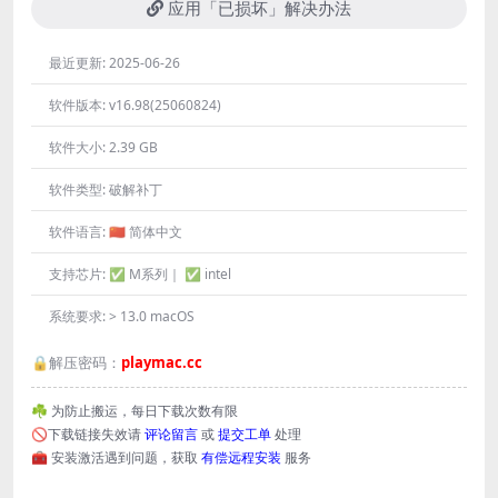
应用「已损坏」解决办法
最近更新:
2025-06-26
软件版本:
v16.98(25060824)
软件大小:
2.39 GB
软件类型:
破解补丁
软件语言:
🇨🇳 简体中文
支持芯片:
✅ M系列｜ ✅ intel
系统要求:
> 13.0 macOS
🔒解压密码：
playmac.cc
☘️ 为防止搬运，每日下载次数有限
🚫下载链接失效请
评论留言
或
提交工单
处理
🧰 安装激活遇到问题，获取
有偿远程安装
服务