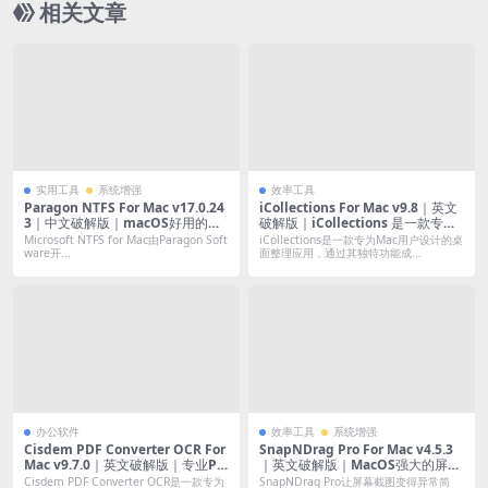
相关文章
实用工具
系统增强
效率工具
Paragon NTFS For Mac v17.0.24
iCollections For Mac v9.8｜英文
3｜中文破解版｜macOS好用的NT
破解版｜iCollections 是一款专业
FS读写工具
设计的应用程序，可帮助您整理桌
Microsoft NTFS for Mac由Paragon Soft
iCollections是一款专为Mac用户设计的桌
面。
ware开...
面整理应用，通过其独特功能成...
办公软件
效率工具
系统增强
Cisdem PDF Converter OCR For
SnapNDrag Pro For Mac v4.5.3
Mac v9.7.0｜英文破解版｜专业PD
｜英文破解版｜MacOS强大的屏幕
F转换与OCR工具
截图工具
Cisdem PDF Converter OCR是一款专为
SnapNDrag Pro让屏幕截图变得异常简