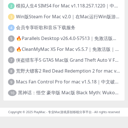
模拟人生4 SIMS4 For Mac v1.118.257.1220｜中文原生版｜无限金币｜全100DLC
2
Win版Steam For Mac v2.0｜在Mac运行Win版游戏！｜升级GPTK4.0支持！
3
会员专享听歌和音乐下载服务
4
🔥Parallels Desktop v26.4.0-57513｜免激活版｜在Mac上安装Windows/Linux等系统[赠Windows激活]
5
🔥CleanMyMac X5 For Mac v5.5.7｜免激活版｜macOS系统优化/清理神器
6
侠盗猎车手5 GTA5 Mac版 Grand Theft Auto V For Mac｜中文破解版
7
荒野大镖客2 Red Dead Redemption 2 for mac v1436.28｜中文移植版｜最好玩的开放世界游戏
8
Macs Fan Control Pro for mac v1.5.18｜中文破解版｜风扇监控与控制工具
9
黑神话：悟空 豪华版 Mac版 Black Myth: Wukong For Mac v1.0.21.23831｜国语中文移植版｜仅限终身VIP交流学习｜含Mac+Win版
10
Copyright © 2025
PlayMac - 专业Mac游戏原创移植分享平台
- All rights reserved