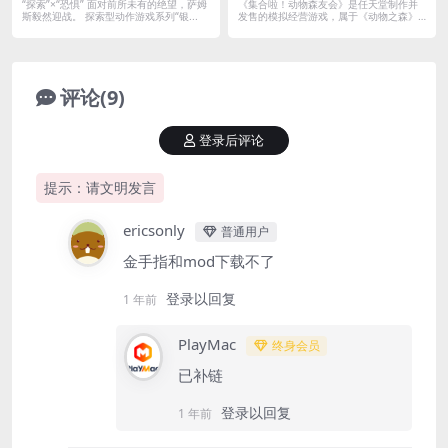
“探索”×“恐惧” 面对前所未有的绝望，萨姆
《集合啦！动物森友会》是任天堂制作并
斯毅然迎战。 探索型动作游戏系列“银...
发售的模拟经营游戏，属于《动物之森》
系列的第...
评论(9)
登录后评论
提示：请文明发言
ericsonly
普通用户
金手指和mod下载不了
登录以回复
1 年前
PlayMac
终身会员
已补链
登录以回复
1 年前