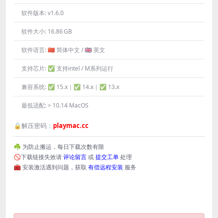
软件版本:
v1.6.0
软件大小:
16.86 GB
软件语言:
🇨🇳 简体中文 / 🇬🇧 英文
支持芯片:
✅ 支持intel / M系列运行
兼容系统:
✅ 15.x｜✅ 14.x｜✅ 13.x
最低适配:
> 10.14 MacOS
🔒解压密码：
playmac.cc
☘️ 为防止搬运，每日下载次数有限
🚫下载链接失效请
评论留言
或
提交工单
处理
🧰 安装激活遇到问题，获取
有偿远程安装
服务