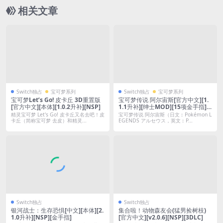
相关文章
Switch独占
宝可梦系列
Switch独占
宝可梦系列
宝可梦Let’s Go! 皮卡丘 3D重置版
宝可梦传说 阿尔宙斯[官方中文][1.
[官方中文][本体][1.0.2升补][NSP]
1.1升补][绅士MOD][15项金手指]
[NSP]
精灵宝可梦 Let's Go! 皮卡丘又名去吧！皮
宝可梦传说 阿尔宙斯（日文︰Pokémon L
卡丘（简称宝可梦 去皮）和精灵...
EGENDS アルセウス，英文︰P...
Switch独占
Switch独占
银河战士：生存恐惧[中文][本体][2.
集合啦！动物森友会(猛男捡树枝)
1.0升补][NSP][金手指]
[官方中文][v2.0.6][NSP][3DLC]