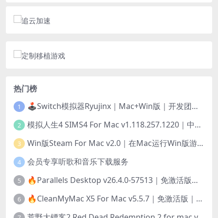
热门榜
🕹️Switch模拟器Ryujinx｜Mac+Win版｜开发团队已解散此乃最后的绝唱版本
1
模拟人生4 SIMS4 For Mac v1.118.257.1220｜中文原生版｜无限金币｜全100DLC
2
Win版Steam For Mac v2.0｜在Mac运行Win版游戏！｜升级GPTK4.0支持！
3
会员专享听歌和音乐下载服务
4
🔥Parallels Desktop v26.4.0-57513｜免激活版｜在Mac上安装Windows/Linux等系统[赠Windows激活]
5
🔥CleanMyMac X5 For Mac v5.5.7｜免激活版｜macOS系统优化/清理神器
6
荒野大镖客2 Red Dead Redemption 2 for mac v1436.28｜中文移植版｜最好玩的开放世界游戏
7