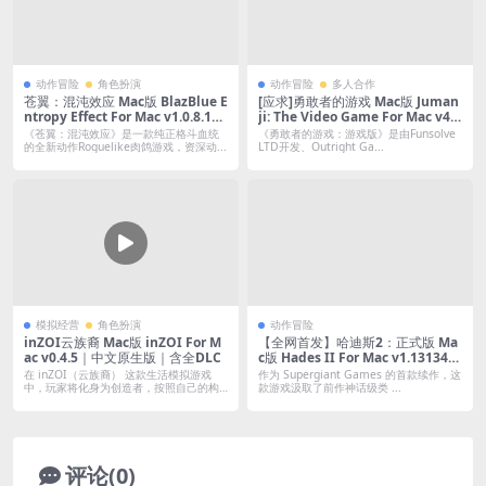
动作冒险
角色扮演
动作冒险
多人合作
苍翼：混沌效应 Mac版 BlazBlue E
[应求]勇敢者的游戏 Mac版 Juman
ntropy Effect For Mac v1.0.8.139
ji: The Video Game For Mac v43
893.0｜中文原生版｜含全DLC
99943｜中文移植版｜强森同名电
《苍翼：混沌效应》是一款纯正格斗血统
《勇敢者的游戏：游戏版》是由Funsolve
影改编游戏
的全新动作Roguelike肉鸽游戏，资深动...
LTD开发、Outright Ga...
模拟经营
角色扮演
动作冒险
inZOI云族裔 Mac版 inZOI For M
【全网首发】哈迪斯2：正式版 Ma
ac v0.4.5｜中文原生版｜含全DLC
c版 Hades II For Mac v1.131346
｜中文原生版｜肉鸽迷宫探索动作
在 inZOI（云族裔） 这款生活模拟游戏
作为 Supergiant Games 的首款续作，这
游戏
中，玩家将化身为创造者，按照自己的构
款游戏汲取了前作神话级类 ...
想...
评论(0)