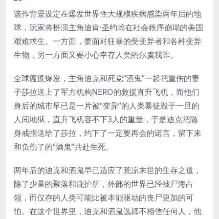
该作背景设定在爆发世界性大规模疾病感染两年后的地
球，玩家将扮演主角迪肯·圣约翰在社会秩序崩塌的美国
艰难求生。一方面，要面对狂暴的受变异者和各种变异
生物，另一方面又要小心幸存人类的尔虞我诈。
全球瘟疫爆发，主角迪克和死党“酒鬼”一起把重伤的妻
子莎拉送上了军方机构NERO的救援直升飞机，而他们
身后的城市早已是一片被“变异”的人类暴徒毁于一旦的
人间地狱，直升飞机容不下3人的重量，于是迪克把随
身戒指送给了莎拉，约下了一定要再会的诺言，留下来
和负伤了的“酒鬼”共赴生死。
两年后的迪克和酒鬼早已适应了荒凉末世的生存之道，
除了少量的聚落和庇护所，外部的世界已经被尸海占
领，而仅存的人类可能比被本能驱动的丧尸更加的可
怕。在这个世界里，迪克和酒鬼选择不相信任何人，他