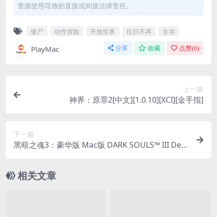
资源使用导致的直接或间接法律责任。
僵尸
动作冒险
开放世界
往日不再
生存
PlayMac
分享
收藏
点赞(
0
)
上一篇
神界：原罪2[中文][1.0.10][XCI][金手指]
下一篇
黑暗之魂3：豪华版 Mac版 DARK SOULS™ III Delu
xe Edition For Mac v1.15.1｜中文破解版｜魂类游
戏的代表之作！
相关文章