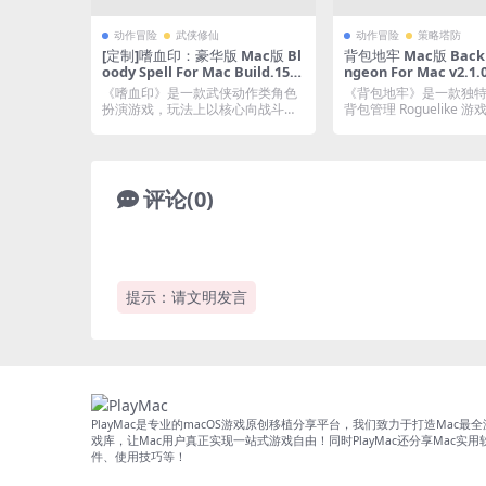
动作冒险
武侠修仙
动作冒险
策略塔防
[定制]嗜血印：豪华版 Mac版 Bl
背包地牢 Mac版 Backp
oody Spell For Mac Build.1530
ngeon For Mac v2.
5955｜中文移植版｜国产大尺度
生版|仅支持M芯片
《嗜血印》是一款武侠动作类角色
《背包地牢》是一款独
卖肉3D动作武侠游戏
扮演游戏，玩法上以核心向战斗为
背包管理 Roguelike 
主体，并融合了众多战...
里，你的背...
评论(0)
提示：请文明发言
PlayMac是专业的macOS游戏原创移植分享平台，我们致力于打造Mac最全
戏库，让Mac用户真正实现一站式游戏自由！同时PlayMac还分享Mac实用
件、使用技巧等！