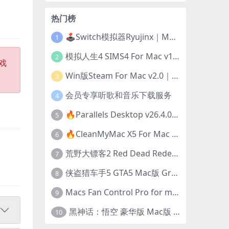
热门榜
🕹️Switch模拟器Ryujinx｜Mac+Win版｜开发团队已解散此乃最后的绝唱版本
1
模拟人生4 SIMS4 For Mac v1.118.257.1220｜中文原生版｜无限金币｜全100DLC
2
戏
Win版Steam For Mac v2.0｜在Mac运行Win版游戏！｜升级GPTK4.0支持！
3
会员专享听歌和音乐下载服务
4
🔥Parallels Desktop v26.4.0-57513｜免激活版｜在Mac上安装Windows/Linux等系统[赠Windows激活]
5
🔥CleanMyMac X5 For Mac v5.5.7｜免激活版｜macOS系统优化/清理神器
6
荒野大镖客2 Red Dead Redemption 2 for mac v1436.28｜中文移植版｜最好玩的开放世界游戏
7
侠盗猎车手5 GTA5 Mac版 Grand Theft Auto V For Mac｜中文破解版
8
Macs Fan Control Pro for mac v1.5.18｜中文破解版｜风扇监控与控制工具
9
黑神话：悟空 豪华版 Mac版 Black Myth: Wukong For Mac v1.0.21.23831｜国语中文移植版｜仅限终身VIP交流学习｜含Mac+Win版
10