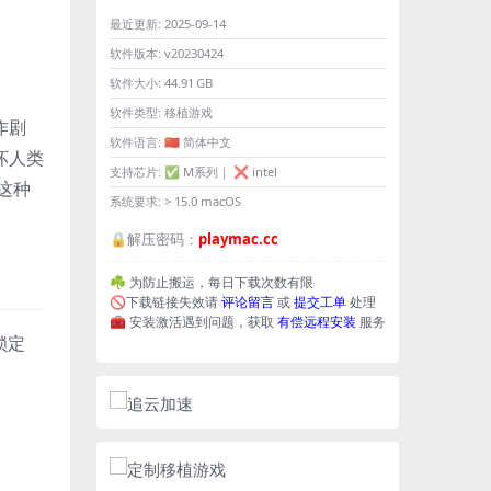
最近更新:
2025-09-14
软件版本:
v20230424
软件大小:
44.91 GB
软件类型:
移植游戏
作剧
软件语言:
🇨🇳 简体中文
坏人类
支持芯片:
✅ M系列｜ ❌ intel
这种
系统要求:
> 15.0 macOS
🔒解压密码：
playmac.cc
☘️ 为防止搬运，每日下载次数有限
🚫下载链接失效请
评论留言
或
提交工单
处理
🧰 安装激活遇到问题，获取
有偿远程安装
服务
锁定