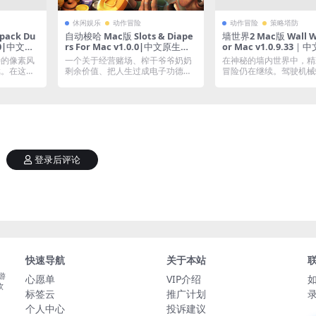
休闲娱乐
动作冒险
动作冒险
策略塔防
ack Du
自动梭哈 Mac版 Slots & Diape
墙世界2 Mac版 Wall Wo
1.0|中文原
rs For Mac v1.0.0|中文原生版|
or Mac v1.0.9.33
含全DLC|策略老虎机与经营结合
特的像素风
一个关于经营赌场、榨干爷爷奶奶
在神秘的墙内世界中，精
游戏。在这
剩余价值、把人生过成电子功德机
冒险仍在继续。驾驶机械
的增量挂机游戏。雇佣...
巨墙内部：寻找神器和...
登录后评论
快速导航
关于本站
游
心愿单
VIP介绍
软
标签云
推广计划
个人中心
投诉建议