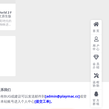
rld 2 F
｜中文原生版
彩绝伦的
蜘蛛进入
首页
用户
中心
会员
介绍
远程
协助
联系我们
如有BUG或建议可以发送邮件到
[admin@playmac.cc]
或登
官方
录本站账号进入个人中心
[提交工单]。
群组