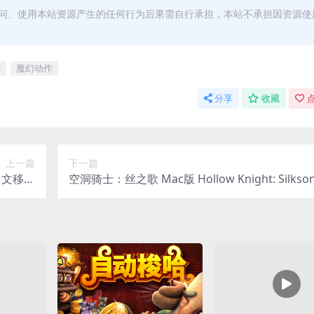
访问、使用本站资源产生的任何行为后果需自行承担，本站不承担因资源使
5
魔幻动作
分享
收藏
点
上一篇
下一篇
c｜中文移植
空洞骑士：丝之歌 Mac版 Hollow Knight: Silkso
版
For Mac v1.0.28561｜中文原生版