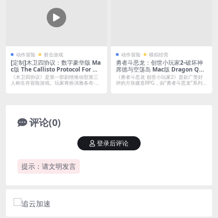
动作冒险
射击游戏
动作冒险
模拟经营
[定制]木卫四协议：数字豪华版 Ma
勇者斗恶龙：创世小玩家2-破坏神
c版 The Callisto Protocol For Ma
席德与空荡岛 Mac版 Dragon Que
c Build.20245831｜中文移植版｜
st Builders 2 For Mac v1.7.3d｜
《木卫四协议》是第一部剧情推动型第三
《勇者斗恶龙 创世小玩家2》是款广受好
预购特典+全DLC｜第三人称生存恐
中文移植版｜含全DLC
人称生存冒险游戏。玩家将扮演雅各布·
评的方块建造RPG，由“勇者斗恶龙”系列
李，他受...
总...
怖动作游戏
评论(0)
登录后评论
提示：请文明发言