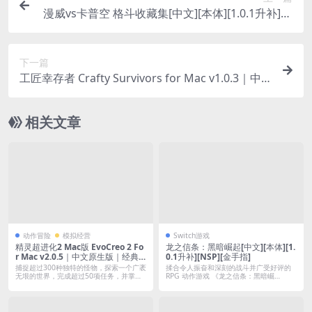
漫威vs卡普空 格斗收藏集[中文][本体][1.0.1升补][N
SP][金手指]
下一篇
工匠幸存者 Crafty Survivors for Mac v1.0.3｜中
文破解版
相关文章
动作冒险
模拟经营
Switch游戏
精灵超进化2 Mac版 EvoCreo 2 Fo
龙之信条：黑暗崛起[中文][本体][1.
r Mac v2.0.5｜中文原生版｜经典I
0.1升补][NSP][金手指]
P口袋妖怪类宝可梦宠物养成RPG
捕捉超过300种独特的怪物，探索一个广袤
揉合令人振奋和深刻的战斗并广受好评的
角色扮演游戏
无垠的世界，完成超过50项任务，并掌握
RPG 动作游戏 《龙之信条：黑暗崛
一...
起》，...