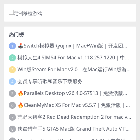
热门榜
🕹️Switch模拟器Ryujinx｜Mac+Win版｜开发团队已解散此乃最后的绝唱版本
1
模拟人生4 SIMS4 For Mac v1.118.257.1220｜中文原生版｜无限金币｜全100DLC
2
Win版Steam For Mac v2.0｜在Mac运行Win版游戏！｜升级GPTK4.0支持！
3
会员专享听歌和音乐下载服务
4
🔥Parallels Desktop v26.4.0-57513｜免激活版｜在Mac上安装Windows/Linux等系统[赠Windows激活]
5
🔥CleanMyMac X5 For Mac v5.5.7｜免激活版｜macOS系统优化/清理神器
6
荒野大镖客2 Red Dead Redemption 2 for mac v1436.28｜中文移植版｜最好玩的开放世界游戏
7
侠盗猎车手5 GTA5 Mac版 Grand Theft Auto V For Mac｜中文破解版
8