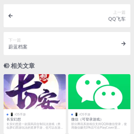
上一篇
QQ飞车
下一篇
蔚蓝档案
相关文章
📱 iOS手游
📱 iOS手游
长安幻想
微信（可登录游戏）
长安幻想是一款国风回合制玩法游戏（类
部分腾讯系游戏仅支持QQ和微信登录，使
似梦幻西游玩法的竖屏手游，也可以在游
用微信砸壳IPA后可在PlayCover里...
戏内开启...