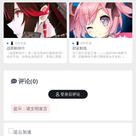
📱 iOS手游
📱 iOS手游
战双帕弥什
碧蓝航线
《战双帕弥什》是一款末世科幻题材的3D
为了那片碧蓝之海！——由bilibili独家代
动作手游。你将化身指挥官，带领人类最
理、蛮啾网络与勇仕网络联合开发的《...
后的希...
评论(0)
登录后评论
提示：请文明发言