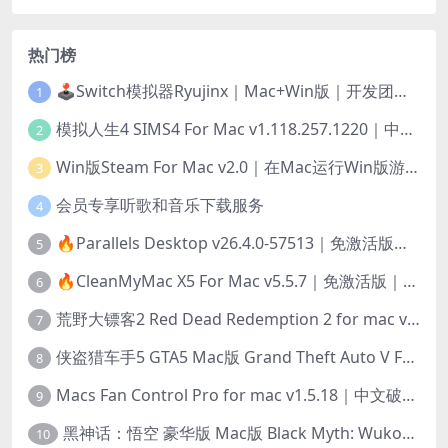
热门榜
🕹️Switch模拟器Ryujinx｜Mac+Win版｜开发团队已解散此乃最后的绝唱版本
1
模拟人生4 SIMS4 For Mac v1.118.257.1220｜中文原生版｜无限金币｜全100DLC
2
Win版Steam For Mac v2.0｜在Mac运行Win版游戏！｜升级GPTK4.0支持！
3
会员专享听歌和音乐下载服务
4
🔥Parallels Desktop v26.4.0-57513｜免激活版｜在Mac上安装Windows/Linux等系统[赠Windows激活]
5
🔥CleanMyMac X5 For Mac v5.5.7｜免激活版｜macOS系统优化/清理神器
6
荒野大镖客2 Red Dead Redemption 2 for mac v1436.28｜中文移植版｜最好玩的开放世界游戏
7
侠盗猎车手5 GTA5 Mac版 Grand Theft Auto V For Mac｜中文破解版
8
Macs Fan Control Pro for mac v1.5.18｜中文破解版｜风扇监控与控制工具
9
黑神话：悟空 豪华版 Mac版 Black Myth: Wukong For Mac v1.0.21.23831｜国语中文移植版｜仅限终身VIP交流学习｜含Mac+Win版
10