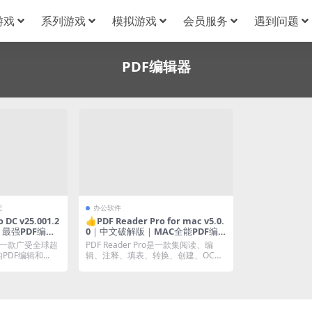
游戏
系列游戏
模拟游戏
会员服务
遇到问题
PDF编辑器
记
办公软件
 DC v25.001.2
👍PDF Reader Pro for mac v5.0.
｜最强PDF编辑
0｜中文破解版｜MAC全能PDF编
辑工具
 DC是一款广受全球超
PDF Reader Pro是一款集阅读、编
DF编辑和...
辑、注释、填表、转换、创建、OC
R、...