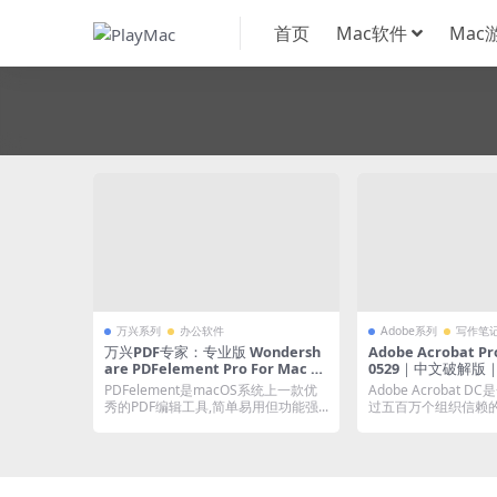
首页
Mac软件
Mac
万兴系列
办公软件
Adobe系列
写作笔
万兴PDF专家：专业版 Wondersh
Adobe Acrobat Pro
are PDFelement Pro For Mac 1
0529｜中文破解版
1.4.18｜免登陆破解版｜好用的PD
和阅读软件
PDFelement是macOS系统上一款优
Adobe Acrobat
F编辑器 (含OCR插件)
秀的PDF编辑工具,简单易用但功能强...
过五百万个组织信赖的P