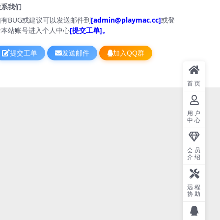
联系我们
如有BUG或建议可以发送邮件到
[admin@playmac.cc]
或登
录本站账号进入个人中心
[提交工单]。
提交工单
发送邮件
加入QQ群
首页
用户
中心
会员
介绍
远程
协助