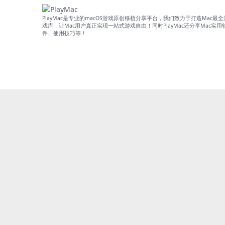
PlayMac是专业的macOS游戏原创移植分享平台，我们致力于打造Mac最全
戏库，让Mac用户真正实现一站式游戏自由！同时PlayMac还分享Mac实用
件、使用技巧等！