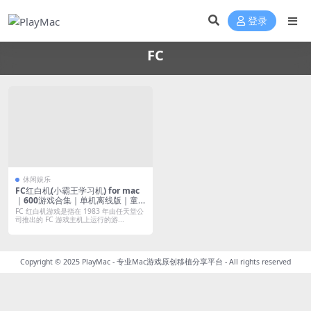
登录
FC
休闲娱乐
FC红白机(小霸王学习机) for mac
｜600游戏合集｜单机离线版｜童
年的记忆｜支持M芯片
FC 红白机游戏是指在 1983 年由任天堂公
司推出的 FC 游戏主机上运行的游...
Copyright © 2025
PlayMac - 专业Mac游戏原创移植分享平台
- All rights reserved