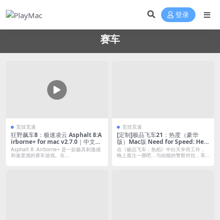
登录
赛车
竞技竞速
竞技竞速
狂野飙车8：极速凌云 Asphalt 8:A
[定制]极品飞车21：热度（豪华
irborne+ for mac v2.7.0｜中文原
版）Mac版 Need for Speed: Hea
生版
t – Deluxe Edition For Mac Buil
Asphalt 8: Airborne+ 是一款极具刺激感
在《极品飞车：热焰》中白天辛劳工作，
d.10351341｜中文移植版｜含全D
和速度感的赛车游戏。在...
晚上孤注一掷吧，与凶狠的警察对抗，享
受刺激竞...
LC