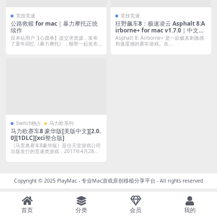
竞技竞速
竞技竞速
公路救赎 for mac｜暴力摩托正统
狂野飙车8：极速凌云 Asphalt 8:A
续作
irborne+ for mac v1.7.0｜中文破
解版
应本站用户【心愿单】提交求资源，发布
Asphalt 8: Airborne+ 是一款极具刺激感
了童年回忆《暴力摩托》，顺带一起发布
和速度感的赛车游戏。在...
续作供大...
Switch独占
马力欧系列
马力欧赛车8 豪华版[美版中文][2.0.
0][1DLC][xci整合版]
《马里奥赛车8豪华版》是任天堂游戏公司
出版发行的竞速类游戏，2017年4月28
日...
Copyright © 2025
PlayMac - 专业Mac游戏原创移植分享平台
- All rights reserved
首页
分类
会员
我的