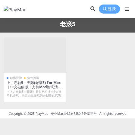
登录
老滚5
动作冒险
角色扮演
上古卷轴5：天际(老滚5) For Mac
｜中文破解版｜支持Mod附高清美
化高清材质包｜含官方3DLC+非官
《上古卷轴5：天际》是角色扮演+沙盒类
大型DLC(Falskaar)
单机游戏，高自由度游戏的开创作及代表
作，由...
Copyright © 2025
PlayMac - 专业Mac游戏原创移植分享平台
- All rights reserved