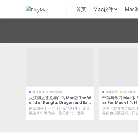
首页
Mac软件
Mac
武侠修仙
角色扮演
动作冒险
武侠修仙
大江湖之苍龙与白鸟 Mac版 The W
部落与弯刀 Mac版 San
orld of Kungfu: Dragon and Eagl
ar For Mac v1.
e For Mac Build.17602089｜中文
｜含Mod+全DLC+
南宋绍兴十一年（公元1141年） 宋金
这是一款带着异域沙
移植版
以淮水中流为界，割分南北，北属
界角色扮演游戏。日
金，南属宋 ...
大地陷入黑暗与混...