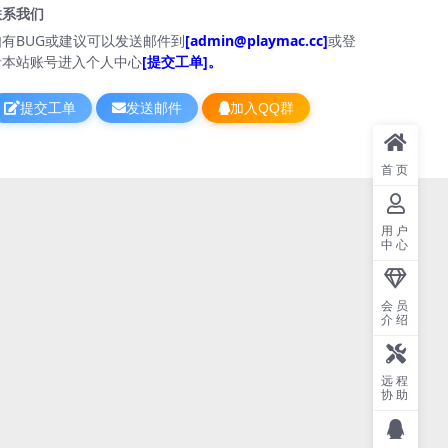
联系我们
如有BUG或建议可以发送邮件到
[admin@playmac.cc]
或登
录本站账号进入个人中心
[提交工单]。
提交工单
发送邮件
加入QQ群
首页
用户
中心
会员
介绍
远程
协助