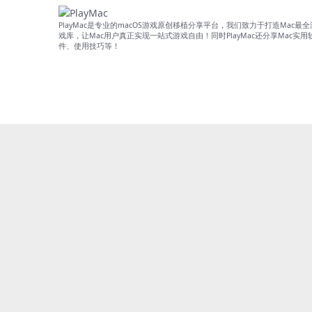
PlayMac是专业的macOS游戏原创移植分享平台，我们致力于打造Mac最全
戏库，让Mac用户真正实现一站式游戏自由！同时PlayMac还分享Mac实用
件、使用技巧等！