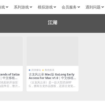
游戏
系列游戏
模拟游戏
会员服务
遇到问题
江湖
武侠修仙
角色扮演
ds of Salza
古龙风云录 Mac版 GuLong Early
1.14｜中文移植版
Access For Mac v1.0｜中文移植
可添加Mod
版｜河洛精心打造基于古龙小说世
漠色彩的开放世
《古龙风云录》是一款大型武侠RP
界观的武侠游戏
蚀战争后，整片
G，拥有古龙作品授权，还原古龙笔下
武侠世界。玩家...