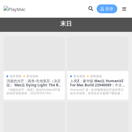
登录
末日
动作冒险
射击游戏
射击游戏
恐怖悬疑
消逝的光芒：困兽-失地复苏（决定
人类Z：豪华版 Mac版 HumanitZ
版） Mac版 Dying Light: The Be
For Mac Build.22946089｜中文移
ast For Mac v1.6.1｜中文移植版｜
植版｜含全DLC｜末日尸潮开放世
《消逝的光芒：困兽》是由Techland开发
HumanitZ 是一款等轴视角的开放世界沙
末日丧尸生存3A新作｜全DLC+预
界生存游戏
的动作冒险游戏，2025年9月19日...
盒生存游戏，背景设定在被僵尸爆发摧
毁...
购特典+艺术设定集+完美存档+支
持自定义添加Mod