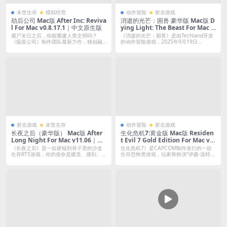
末世生存
模拟经营
动作冒险
射击游戏
劫后公司 Mac版 After Inc: Reviva
消逝的光芒：困兽 豪华版 Mac版 D
l For Mac v0.8.17.1｜中文原生版
ying Light: The Beast For Mac v
1.2.0｜中文移植版｜末日丧尸生存
僵尸末日之后，你能重建人类文明吗？
《消逝的光芒：困兽》是由Techland开发
3A新作｜全DLC
《瘟疫公司》制作团队最新力作，独创融
的动作冒险游戏，2025年9月19日...
合战略模拟...
射击游戏
末世生存
动作冒险
射击游戏
长夜之后（豪华版） Mac版 After
生化危机7:黄金版 Mac版 Residen
Long Night For Mac v11.06｜中
t Evil 7 Gold Edition For Mac v2
文移植版｜新挑战:白屋防线+无尽
0230508｜中文移植版｜全DLC
《长夜之后》是一款硬核到骨子里的沙盒
生化危机7》是CAPCOM制作发行的一款
模式+全DLC+英语/四川话配音
生存RTS游戏，你的使命是建造、搜刮、武
生存恐怖类游戏，玩家将扮演“伊森·温特
装和...
斯...