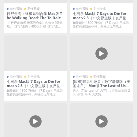
动作冒险
恐怖悬疑
动作冒险
射击游戏
行尸走肉：终极系列合集 Mac版 T
七日杀 Mac版 7 Days to Die for
he Walking Dead: The Telltale S
mac v2.3 ｜中文原生版｜丧尸世界
eries Collection For Mac｜中文
生存与建造的末日挑战｜全DLC
《 行尸走肉:终极系列合集》内含全4季游
销量超过 1800 万份的《7 Days》已成为
移植版｜行尸走肉第1-4部合集+40
戏、《行尸走肉：400天》和《行尸走
生存类游戏的标杆，并推出无与伦比...
肉：...
0天+行尸走肉：米琼恩｜赠美剧
《行尸走肉：1-11季》4K高清无删
减版
动作冒险
射击游戏
动作冒险
恐怖悬疑
七日杀 Mac版 7 Days to Die for
[应求]最后生还者：数字豪华版（美
mac v2.5 ｜中文原生版｜丧尸世界
国末日） Mac版 The Last of Us™
生存与建造的末日挑战｜全DLC
Part I For Mac v1.1.5｜中文移植
销量超过 1800 万份的《7 Days》已成为
进入《The Last of Us™》，在这款荣获 2
版｜预购特典+往日余烬DLC
生存类游戏的标杆，并推出无与伦比...
00 余项 TGA 大奖的...