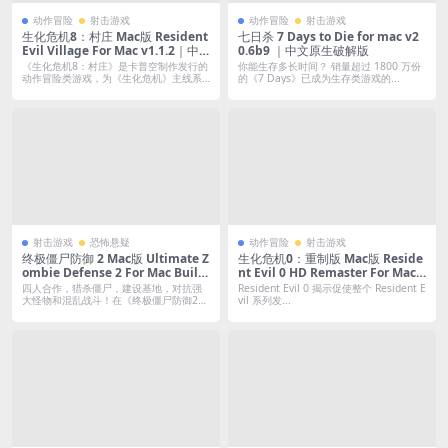
动作冒险
射击游戏
动作冒险
射击游戏
生化危机8：村庄 Mac版 Resident
七日杀 7 Days to Die for mac v2
Evil Village For Mac v1.1.2｜中
0.6b9 ｜中文原生破解版
文原生版｜全DLC
《生化危机8：村庄》是卡普空制作发行的
你能生存多长时间？ 销量超过 1800 万份
动作冒险类游戏，为《生化危机》主线系
的《7 Days》已成为生存类游戏的...
列的第...
射击游戏
恐怖悬疑
动作冒险
射击游戏
终极僵尸防御 2 Mac版 Ultimate Z
生化危机0：重制版 Mac版 Reside
ombie Defense 2 For Mac Build.
nt Evil 0 HD Remaster For Mac
16823104｜中文移植版｜多人合作
｜中文移植版
四人合作，猎杀僵尸，建设基地，对抗强
Resident Evil 0 揭示促使整个 Resident E
射击丧尸游戏的创新体验
大怪物和混乱战斗！在《终极僵尸防御2》
vil 系列发...
中，你...