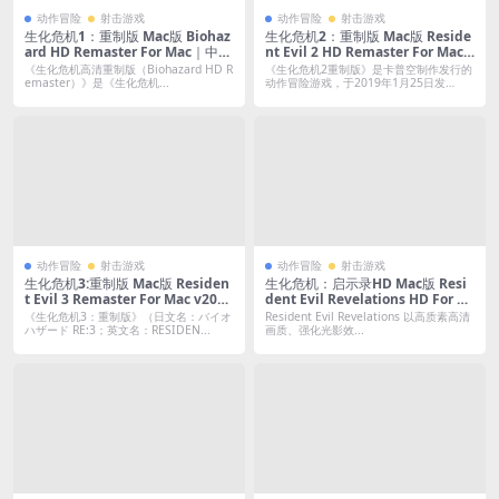
动作冒险
射击游戏
动作冒险
射击游戏
生化危机1：重制版 Mac版 Biohaz
生化危机2：重制版 Mac版 Reside
ard HD Remaster For Mac｜中文
nt Evil 2 HD Remaster For Mac v
移植版
20230814｜中文移植版｜全DLC
《生化危机高清重制版（Biohazard HD R
《生化危机2重制版》是卡普空制作发行的
emaster）》是《生化危机...
动作冒险游戏，于2019年1月25日发
行，...
动作冒险
射击游戏
动作冒险
射击游戏
生化危机3:重制版 Mac版 Residen
生化危机：启示录HD Mac版 Resi
t Evil 3 Remaster For Mac v2023
dent Evil Revelations HD For M
0427｜中文移植版｜全DLC
ac｜中文移植版
《生化危机3：重制版》（日文名：バイオ
Resident Evil Revelations 以高质素高清
ハザード RE:3；英文名：RESIDEN...
画质、强化光影效...