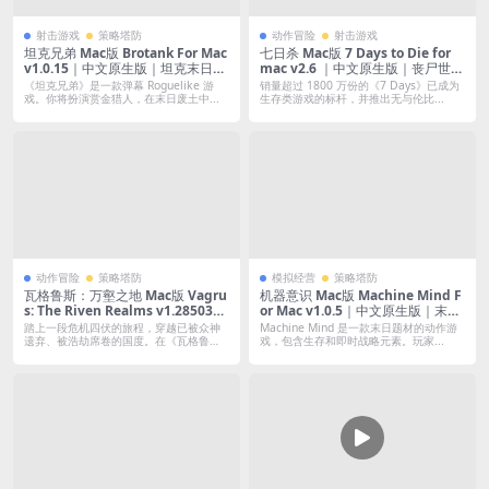
射击游戏
策略塔防
动作冒险
射击游戏
坦克兄弟 Mac版 Brotank For Mac
七日杀 Mac版 7 Days to Die for
v1.0.15｜中文原生版｜坦克末日题
mac v2.6 ｜中文原生版｜丧尸世界
材弹幕射击肉鸽游戏
生存与建造的末日挑战｜全DLC
《坦克兄弟》是一款弹幕 Roguelike 游
销量超过 1800 万份的《7 Days》已成为
戏。你将扮演赏金猎人，在末日废土中...
生存类游戏的标杆，并推出无与伦比...
动作冒险
策略塔防
模拟经营
策略塔防
瓦格鲁斯：万壑之地 Mac版 Vagru
机器意识 Mac版 Machine Mind F
s: The Riven Realms v1.2850312
or Mac v1.0.5｜中文原生版｜末日
e3｜中文原生版｜获奖无数的末日
生存建造
踏上一段危机四伏的旅程，穿越已被众神
Machine Mind 是一款末日题材的动作游
背景奇幻RPG角色扮演游戏｜含全
遗弃、被浩劫席卷的国度。在《瓦格鲁
戏，包含生存和即时战略元素。玩家...
斯：万壑之...
DLC