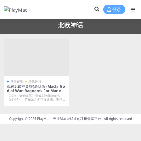
登录
北欧神话
动作冒险
角色扮演
战神5:诸神黄昏(豪华版) Mac版 Go
d of War: Ragnarok For Mac v1.
8H2｜中文移植版｜奎爷北欧神话
《战神：诸神黄昏》游戏剧情承接前作
之旅的盛大落幕｜全DLC
《战神4》，芬布尔之冬正在肆虐。奎托斯
和阿特柔...
Copyright © 2025
PlayMac - 专业Mac游戏原创移植分享平台
- All rights reserved