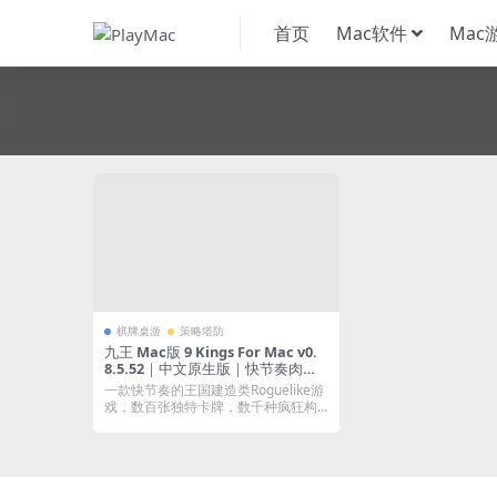
首页
Mac软件
Mac
棋牌桌游
策略塔防
九王 Mac版 9 Kings For Mac v0.
8.5.52｜中文原生版｜快节奏肉鸽
策略建造游戏
一款快节奏的王国建造类Roguelike游
戏，数百张独特卡牌，数千种疯狂构
筑，突...