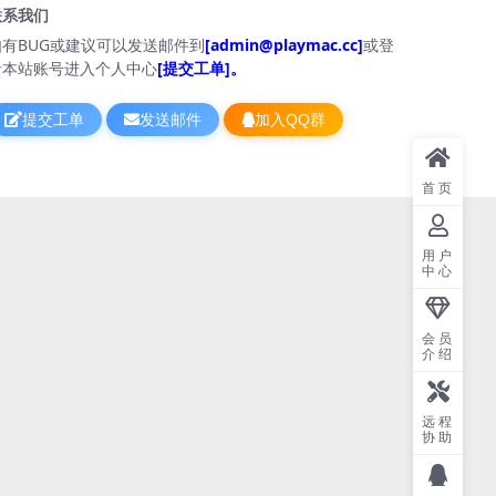
联系我们
如有BUG或建议可以发送邮件到
[admin@playmac.cc]
或登
录本站账号进入个人中心
[提交工单]。
提交工单
发送邮件
加入QQ群
首页
用户
中心
会员
介绍
远程
协助