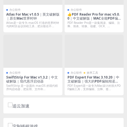
办公软件
办公软件
Atlas For Mac v1.0.5｜英文破解版
👍PDF Reader Pro for mac v5.0.
｜原生Mac世界时钟
0｜中文破解版｜MAC全能PDF编
辑工具
Atlas是一款专为 macOS 打造的世界时钟
PDF Reader Pro是一款集阅读、编辑、注
与跨时区会议排程工具，把分散在不...
释、填表、转换、创建、OCR、...
办公软件
办公软件
效率工具
SwiftStrip For Mac v1.3.2｜中文
PDF Expert For Mac 3.10.20｜中
破解版｜现代悬浮启动器
文破解版｜强大的PDF编辑阅读工
具
SwiftStrip 是一款面向 macOS 的现代程
PDF Expert是一款专为Mac设计的强大PD
序坞启动器，把应用、文件和...
F编辑工具，支持编辑、注释、签...