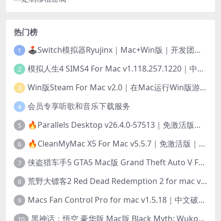
热门榜
🕹️Switch模拟器Ryujinx｜Mac+Win版｜开发团队已解散此乃最后的绝唱版本
1
模拟人生4 SIMS4 For Mac v1.118.257.1220｜中文原生版｜无限金币｜全100DLC
2
Win版Steam For Mac v2.0｜在Mac运行Win版游戏！｜升级GPTK4.0支持！
3
会员专享听歌和音乐下载服务
4
🔥Parallels Desktop v26.4.0-57513｜免激活版｜在Mac上安装Windows/Linux等系统[赠Windows激活]
5
🔥CleanMyMac X5 For Mac v5.5.7｜免激活版｜macOS系统优化/清理神器
6
侠盗猎车手5 GTA5 Mac版 Grand Theft Auto V For Mac｜中文破解版
7
荒野大镖客2 Red Dead Redemption 2 for mac v1436.28｜中文移植版｜最好玩的开放世界游戏
8
Macs Fan Control Pro for mac v1.5.18｜中文破解版｜风扇监控与控制工具
9
黑神话：悟空 豪华版 Mac版 Black Myth: Wukong For Mac v1.0.21.23831｜国语中文移植版｜仅限终身VIP交流学习｜含Mac+Win版
10