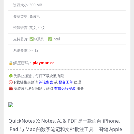
资源大小:
300 MB
资源类型:
免激活
资源语言:
英文, 中文
支持芯片:
✅M系列｜✅Intel
系统要求:
>= 13
🔒解压密码：
playmac.cc
☘️ 为防止搬运，每日下载次数有限
🚫下载链接失效请
评论留言
或
提交工单
处理
🧰 安装激活遇到问题，获取
有偿远程安装
服务
QuickNotes X: Notes, AI & PDF 是一款面向 iPhone、
iPad 与 Mac 的数字笔记和文档批注工具，围绕 Apple