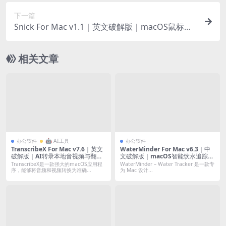
下一篇
Snick For Mac v1.1｜英文破解版｜macOS鼠标页
面滚动音效
相关文章
办公软件
🤖 AI工具
办公软件
TranscribeX For Mac v7.6｜英文
WaterMinder For Mac v6.3｜中
破解版｜AI转录本地音视频与翻译
文破解版｜macOS智能饮水追踪提
工具
醒喝水助手
TranscribeX是一款强大的macOS应用程
WaterMinder – Water Tracker 是一款专
序，能够将音频和视频转换为准确...
为 Mac 设计...