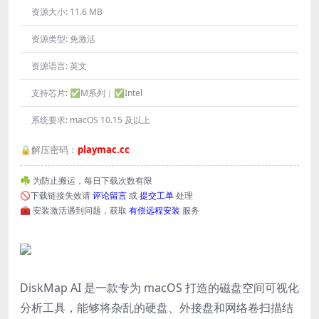
资源大小:
11.6 MB
资源类型:
免激活
资源语言:
英文
支持芯片:
✅M系列｜✅Intel
系统要求:
macOS 10.15 及以上
🔒解压密码：
playmac.cc
☘️ 为防止搬运，每日下载次数有限
🚫下载链接失效请
评论留言
或
提交工单
处理
🧰 安装激活遇到问题，获取
有偿远程安装
服务
DiskMap AI 是一款专为 macOS 打造的磁盘空间可视化
分析工具，能够将杂乱的硬盘、外接盘和网络卷扫描结