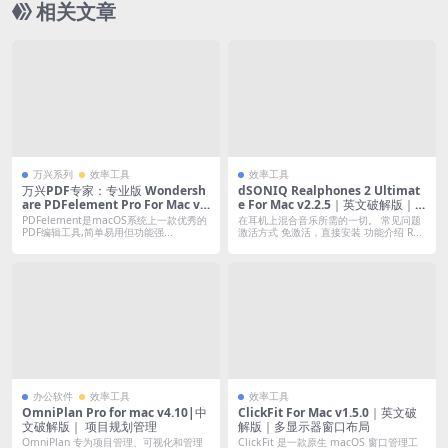
相关文章
万兴系列
效率工具
效率工具
万兴PDF专家：专业版 Wondersh
dSONIQ Realphones 2 Ultimat
are PDFelement Pro For Mac v1
e For Mac v2.2.5｜英文破解版｜
2.1.1｜免登陆破解版｜好用的PDF
在耳机上混合音乐所需的一切。
PDFelement是macOS系统上一款优秀的
在耳机上混合音乐所需的一切。 常见问题
编辑器 (含OCR插件)
PDF编辑工具,简单易用但功能强...
激活方式 免激活，直接安装 功能介绍 R...
办公软件
效率工具
效率工具
OmniPlan Pro for mac v4.10|中
ClickFit For Mac v1.5.0｜英文破
文破解版｜ 项目规划管理
解版｜多显示器窗口布局
OmniPlan 专为项目管理、可视化和管理
ClickFit 是一款原生 macOS 窗口管理工