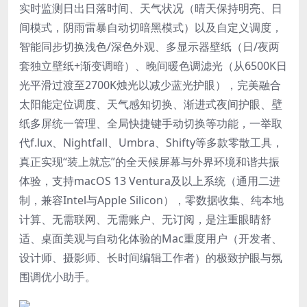
实时监测日出日落时间、天气状况（晴天保持明亮、日
间模式，阴雨雷暴自动切暗黑模式）以及自定义调度，
智能同步切换浅色/深色外观、多显示器壁纸（日/夜两
套独立壁纸+渐变调暗）、晚间暖色调滤光（从6500K日
光平滑过渡至2700K烛光以减少蓝光护眼），完美融合
太阳能定位调度、天气感知切换、渐进式夜间护眼、壁
纸多屏统一管理、全局快捷键手动切换等功能，一举取
代f.lux、Nightfall、Umbra、Shifty等多款零散工具，
真正实现“装上就忘”的全天候屏幕与外界环境和谐共振
体验，支持macOS 13 Ventura及以上系统（通用二进
制，兼容Intel与Apple Silicon），零数据收集、纯本地
计算、无需联网、无需账户、无订阅，是注重眼睛舒
适、桌面美观与自动化体验的Mac重度用户（开发者、
设计师、摄影师、长时间编辑工作者）的极致护眼与氛
围调优小助手。