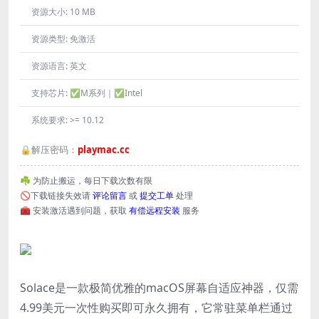
资源大小:
10 MB
资源类型:
免激活
资源语言:
英文
支持芯片:
✅M系列｜✅Intel
系统要求:
>= 10.12
🔒解压密码：
playmac.cc
☘️ 为防止搬运，每日下载次数有限
🚫下载链接失效请
评论留言
或
提交工单
处理
🧰 安装激活遇到问题，获取
有偿远程安装
服务
Solace是一款极简优雅的macOS屏幕自适应神器，仅需
4.99美元一次性购买即可永久拥有，它常驻菜单栏通过