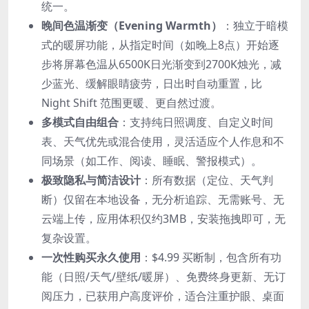
统一。
晚间色温渐变（Evening Warmth）
：独立于暗模
式的暖屏功能，从指定时间（如晚上8点）开始逐
步将屏幕色温从6500K日光渐变到2700K烛光，减
少蓝光、缓解眼睛疲劳，日出时自动重置，比
Night Shift 范围更暖、更自然过渡。
多模式自由组合
：支持纯日照调度、自定义时间
表、天气优先或混合使用，灵活适应个人作息和不
同场景（如工作、阅读、睡眠、警报模式）。
极致隐私与简洁设计
：所有数据（定位、天气判
断）仅留在本地设备，无分析追踪、无需账号、无
云端上传，应用体积仅约3MB，安装拖拽即可，无
复杂设置。
一次性购买永久使用
：$4.99 买断制，包含所有功
能（日照/天气/壁纸/暖屏）、免费终身更新、无订
阅压力，已获用户高度评价，适合注重护眼、桌面