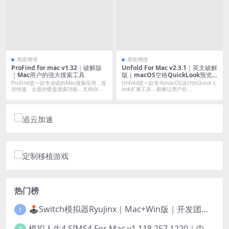
系统增强
系统增强
ProFind for mac v1.32｜破解版
Unfold For Mac v2.3.1｜英文破解
｜Mac用户的强大搜索工具
版｜macOS空格QuickLook预览
增强
ProFind是一款专业级的Mac搜索应用，提
Unfold是一款专为macOS设计的Quick L
供快速、全面的硬盘搜索功能，支持自...
ook扩展工具，能够让用户在...
热门榜
🕹️Switch模拟器Ryujinx｜Mac+Win版｜开发团队已解散此乃最后的绝唱版本
1
模拟人生4 SIMS4 For Mac v1.118.257.1220｜中文原生版｜无限金币｜全100DLC
2