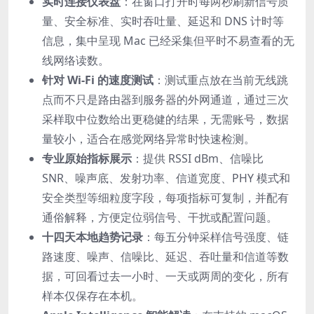
实时连接仪表盘
：在窗口打开时每两秒刷新信号质
量、安全标准、实时吞吐量、延迟和 DNS 计时等
信息，集中呈现 Mac 已经采集但平时不易查看的无
线网络读数。
针对 Wi-Fi 的速度测试
：测试重点放在当前无线跳
点而不只是路由器到服务器的外网通道，通过三次
采样取中位数给出更稳健的结果，无需账号，数据
量较小，适合在感觉网络异常时快速检测。
专业原始指标展示
：提供 RSSI dBm、信噪比
SNR、噪声底、发射功率、信道宽度、PHY 模式和
安全类型等细粒度字段，每项指标可复制，并配有
通俗解释，方便定位弱信号、干扰或配置问题。
十四天本地趋势记录
：每五分钟采样信号强度、链
路速度、噪声、信噪比、延迟、吞吐量和信道等数
据，可回看过去一小时、一天或两周的变化，所有
样本仅保存在本机。