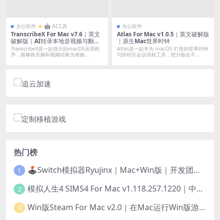
办公软件
🤖 AI工具
办公软件
TranscribeX For Mac v7.6｜英文
Atlas For Mac v1.0.5｜英文破解版
破解版｜AI转录本地音视频与翻译
｜原生Mac世界时钟
工具
TranscribeX是一款强大的macOS应用程
Atlas是一款专为 macOS 打造的世界时钟
序，能够将音频和视频转换为准确...
与跨时区会议排程工具，把分散在不...
热门榜
🕹️Switch模拟器Ryujinx｜Mac+Win版｜开发团队已解散此乃最后的绝唱版本
1
模拟人生4 SIMS4 For Mac v1.118.257.1220｜中文原生版｜无限金币｜全100DLC
2
Win版Steam For Mac v2.0｜在Mac运行Win版游戏！｜升级GPTK4.0支持！
3