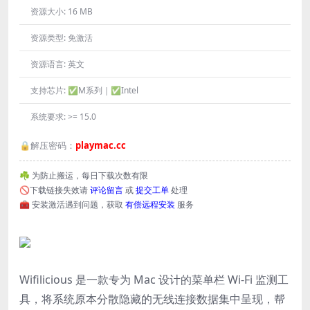
资源大小:
16 MB
资源类型:
免激活
资源语言:
英文
支持芯片:
✅M系列｜✅Intel
系统要求:
>= 15.0
🔒解压密码：
playmac.cc
☘️ 为防止搬运，每日下载次数有限
🚫下载链接失效请
评论留言
或
提交工单
处理
🧰 安装激活遇到问题，获取
有偿远程安装
服务
Wifilicious 是一款专为 Mac 设计的菜单栏 Wi-Fi 监测工
具，将系统原本分散隐藏的无线连接数据集中呈现，帮