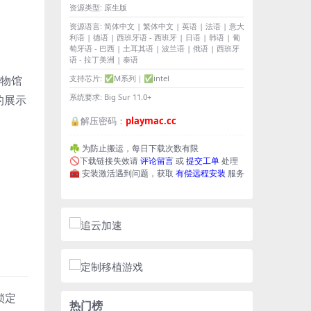
资源类型:
原生版
资源语言:
简体中文 | 繁体中文 | 英语 | 法语 | 意大
利语 | 德语 | 西班牙语 - 西班牙 | 日语 | 韩语 | 葡
萄牙语 - 巴西 | 土耳其语 | 波兰语 | 俄语 | 西班牙
语 - 拉丁美洲 | 泰语
博物馆
支持芯片:
✅M系列｜✅intel
系统要求:
Big Sur 11.0+
的展示
🔒解压密码：
playmac.cc
☘️ 为防止搬运，每日下载次数有限
🚫下载链接失效请
评论留言
或
提交工单
处理
🧰 安装激活遇到问题，获取
有偿远程安装
服务
锁定
热门榜