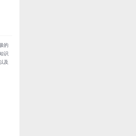
极的
知识
以及