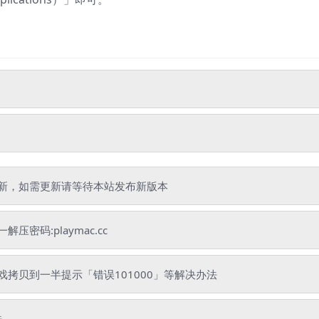
新，如需更新请等待本站发布新版本
码:playmac.cc
拷贝到一半提示「错误101000」等解决办法
法