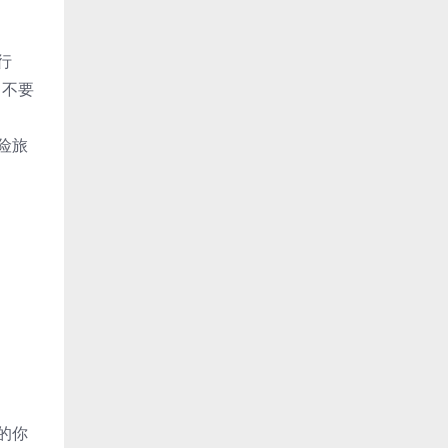
行
，不要
险旅
的你