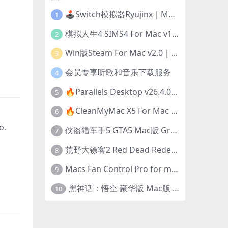
🕹️Switch模拟器Ryujinx｜Mac+Win版｜开发团队已解散此乃最后的绝唱版本
1
模拟人生4 SIMS4 For Mac v1.118.257.1220｜中文原生版｜无限金币｜全100DLC
2
Win版Steam For Mac v2.0｜在Mac运行Win版游戏！｜升级GPTK4.0支持！
3
会员专享听歌和音乐下载服务
4
🔥Parallels Desktop v26.4.0-57513｜免激活版｜在Mac上安装Windows/Linux等系统[赠Windows激活]
5
🔥CleanMyMac X5 For Mac v5.5.7｜免激活版｜macOS系统优化/清理神器
6
o.
侠盗猎车手5 GTA5 Mac版 Grand Theft Auto V For Mac｜中文破解版
7
荒野大镖客2 Red Dead Redemption 2 for mac v1436.28｜中文移植版｜最好玩的开放世界游戏
8
Macs Fan Control Pro for mac v1.5.18｜中文破解版｜风扇监控与控制工具
9
黑神话：悟空 豪华版 Mac版 Black Myth: Wukong For Mac v1.0.21.23831｜国语中文移植版｜仅限终身VIP交流学习｜含Mac+Win版
10