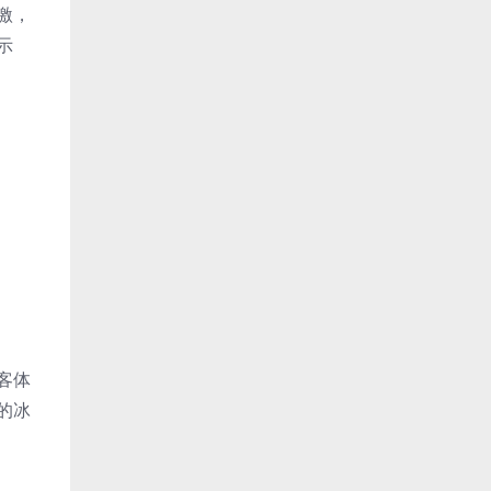
激，
示
客体
的冰