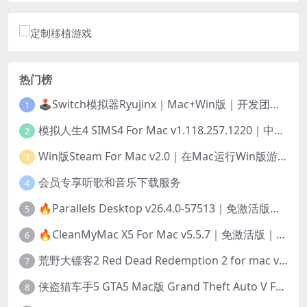
热门榜
🕹️Switch模拟器Ryujinx｜Mac+Win版｜开发团队已解散此乃最后的绝唱版本
1
模拟人生4 SIMS4 For Mac v1.118.257.1220｜中文原生版｜无限金币｜全100DLC
2
Win版Steam For Mac v2.0｜在Mac运行Win版游戏！｜升级GPTK4.0支持！
3
会员专享听歌和音乐下载服务
4
🔥Parallels Desktop v26.4.0-57513｜免激活版｜在Mac上安装Windows/Linux等系统[赠Windows激活]
5
🔥CleanMyMac X5 For Mac v5.5.7｜免激活版｜macOS系统优化/清理神器
6
荒野大镖客2 Red Dead Redemption 2 for mac v1436.28｜中文移植版｜最好玩的开放世界游戏
7
侠盗猎车手5 GTA5 Mac版 Grand Theft Auto V For Mac｜中文破解版
8