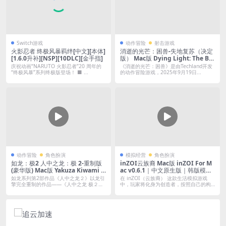
Switch游戏
动作冒险
射击游戏
火影忍者 终极风暴羁绊[中文][本体]
消逝的光芒：困兽-失地复苏（决定
[1.6.0升补][NSP][10DLC][金手指]
版） Mac版 Dying Light: The Be
ast For Mac v1.6.1｜中文移植版｜
庆祝动画“NARUTO 火影忍者”20 周年的
《消逝的光芒：困兽》是由Techland开发
末日丧尸生存3A新作｜全DLC+预
“终极风暴”系列终极版登场！ ■ ...
的动作冒险游戏，2025年9月19日...
购特典+艺术设定集+完美存档+支
持自定义添加Mod
动作冒险
角色扮演
模拟经营
角色扮演
如龙：极2 人中之龙：极 2-重制版
inZOI云族裔 Mac版 inZOI For M
(豪华版) Mac版 Yakuza Kiwami 2
ac v0.6.1｜中文原生版｜韩版模拟
R For Mac v2.13.4529｜中文移植
人生 含全DLC
如龙系列第2部作品《人中之龙２》以龙引
在 inZOI（云族裔） 这款生活模拟游戏
版｜预购特典+全DLC｜如龙系列第
擎完全重制的作品——《人中之龙 极２》
中，玩家将化身为创造者，按照自己的构
登场...
想...
二部完全重制归来！