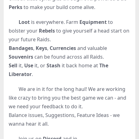
Perks
to make your build come alive.
Loot
is everywhere. Farm
Equipment
to
bolster your
Rebels
to give yourself a head start on
your future Raids.
Bandages
,
Keys
,
Currencies
and valuable
Souvenirs
can be found across all Raids.
Sell
it,
Use
it, or
Stash
it back home at
The
Liberator
.
We are in it for the long haul! We are working
like crazy to bring you the best game we can - and
we need your feedback to do it.
Balance issues, Suggestions, Feature Ideas - we
wanna hear it all.
Join us on
Discord
and in ...