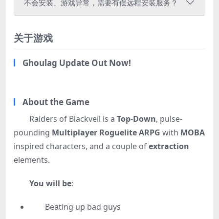
不会安装、游戏异常，需要有偿远程安装服务？
关于游戏
Ghoulag Update Out Now!
About the Game
Raiders of Blackveil is a
Top-Down
, pulse-
pounding
Multiplayer
Roguelite ARPG
with
MOBA
inspired characters, and a couple of
extraction
elements.
You will be
:
Beating up bad guys