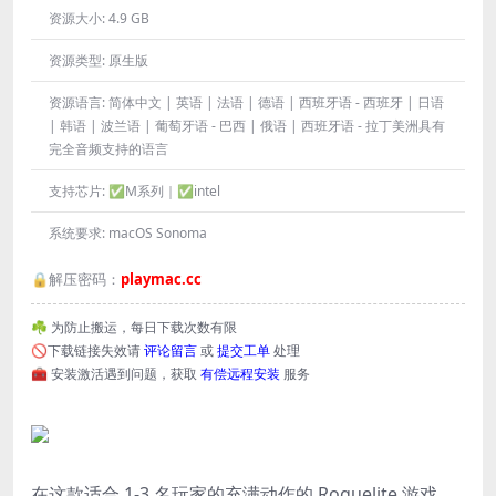
资源大小:
4.9 GB
资源类型:
原生版
资源语言:
简体中文 | 英语 | 法语 | 德语 | 西班牙语 - 西班牙 | 日语
| 韩语 | 波兰语 | 葡萄牙语 - 巴西 | 俄语 | 西班牙语 - 拉丁美洲具有
完全音频支持的语言
支持芯片:
✅M系列｜✅intel
系统要求:
macOS Sonoma
🔒解压密码：
playmac.cc
☘️ 为防止搬运，每日下载次数有限
🚫下载链接失效请
评论留言
或
提交工单
处理
🧰 安装激活遇到问题，获取
有偿远程安装
服务
在这款适合 1-3 名玩家的充满动作的 Roguelite 游戏