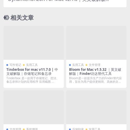
灵动岛实时通知与媒体控制工具
相关文章
写作笔记
实用工具
实用工具
文件管理
Tinderbox for mac v11.7.0 | 中
Bloom for Mac v1.5.32 ｜英文破
文破解版｜存储笔记和备忘录
解版｜Finder访达替代工具
Tinderbox 是一款用于存储笔记、想法、
Bloom是一款提升生产力的Finder替代应
备忘录和计划的应用程序 应用截图 ...
用，旨在为用户提供更精简、高效的文...
文件管理
系统增强
压缩刻录
实用工具