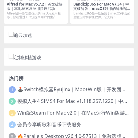
Alfred for Mac v5.7.2｜英文破解
Bandizip365 For Mac v7.34｜中
版｜本地搜索及应用快速启动
文破解版｜macOS好用的解压缩工
具
Alfred是一款功能强大的macOS应用程
Bandizip365是一款适用于macOS平台的
序，旨在通过工作流提高用户的生产
全能压缩和解压软件。它支持Bi...
力，...
热门榜
🕹️Switch模拟器Ryujinx｜Mac+Win版｜开发团队已解散此乃最后的绝唱版本
1
模拟人生4 SIMS4 For Mac v1.118.257.1220｜中文原生版｜无限金币｜全100DLC
2
Win版Steam For Mac v2.0｜在Mac运行Win版游戏！｜升级GPTK4.0支持！
3
会员专享听歌和音乐下载服务
4
🔥Parallels Desktop v26.4.0-57513｜免激活版｜在Mac上安装Windows/Linux等系统[赠Windows激活]
5