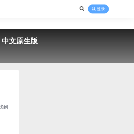
登录
.9|中文原生版
找到