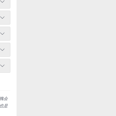
魄会
也是