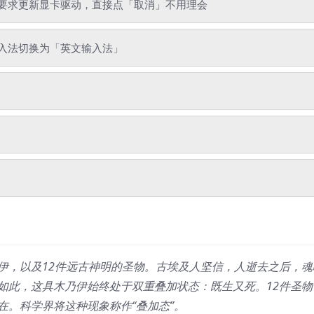
要求更新显卡驱动，直接点「取消」不用理会
入法切换为「英文输入法」
伊，以及12件远古神明的圣物。古埃及人坚信，人逝去之后，魂
如此，这具木乃伊始终处于双重叠加状态：既生又死。12件圣物
在。科学界将这种现象称作“叠加态”。