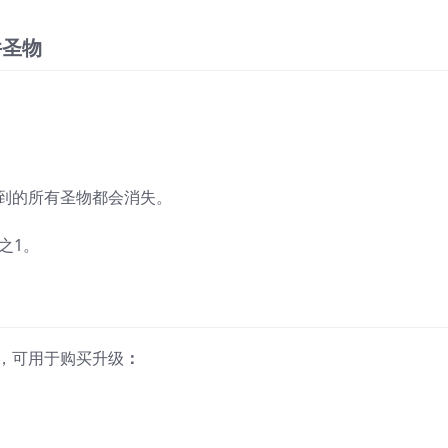
件圣物
到的所有圣物都会消失。
分之1。
，可用于购买升级
：