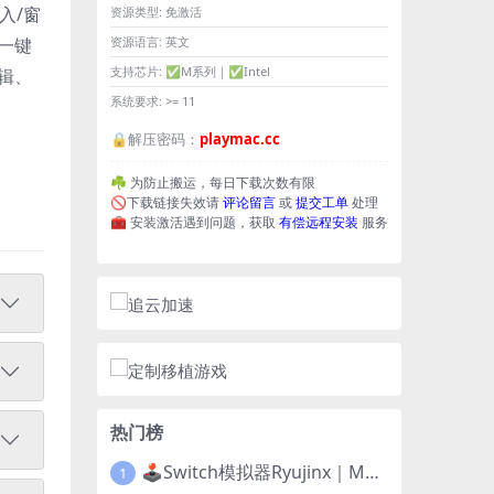
入/窗
资源类型:
免激活
一键
资源语言:
英文
支持芯片:
✅M系列｜✅Intel
编辑、
系统要求:
>= 11
🔒解压密码：
playmac.cc
☘️ 为防止搬运，每日下载次数有限
🚫下载链接失效请
评论留言
或
提交工单
处理
🧰 安装激活遇到问题，获取
有偿远程安装
服务
热门榜
🕹️Switch模拟器Ryujinx｜Mac+Win版｜开发团队已解散此乃最后的绝唱版本
1