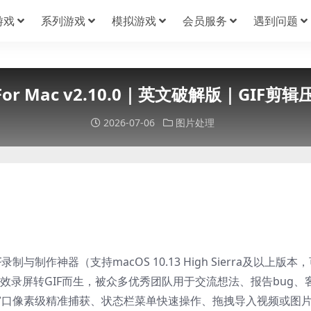
游戏
系列游戏
模拟游戏
会员服务
遇到问题
x For Mac v2.10.0｜英文破解版｜GIF剪
2026-07-06
图片处理
GIF录制与制作神器（支持macOS 10.13 High Sierra及以上版本
），专为高效录屏转GIF而生，被众多优秀团队用于交流想法、报告bug、
窗口像素级精准捕获、状态栏菜单快速操作、拖拽导入视频或图