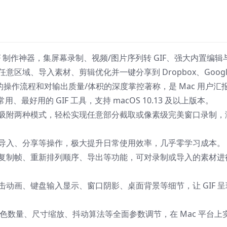
GIF 制作神器，集屏幕录制、视频/图片序列转 GIF、强大内置编辑
区域、导入素材、剪辑优化并一键分享到 Dropbox、Googl
高效的操作流程和对输出质量/体积的深度掌控著称，是 Mac 用户汇
最好用的 GIF 工具，支持 macOS 10.13 及以上版本。
吸附两种模式，轻松实现任意部分截取或像素级完美窗口录制，
导入、分享等操作，极大提升日常使用效率，几乎零学习成本。
复制帧、重新排列顺序、导出等功能，可对录制或导入的素材进
动画、键盘输入显示、窗口阴影、桌面背景等细节，让 GIF 呈
色数量、尺寸缩放、抖动算法等全面参数调节，在 Mac 平台上