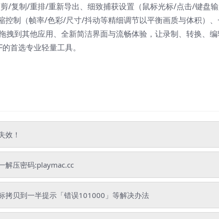
修剪/复制/重排/重新导出、细致捕获设置（鼠标光标/点击/键盘输
压缩控制（帧率/色彩/尺寸/抖动等精细调节以平衡画质与体积）、
ur分享或直接拖拽到其他应用、全新简洁界面与流畅体验，让录制、转换、
IF的首选专业轻量工具。
失效！
码:playmac.cc
拷贝到一半提示「错误101000」等解决办法