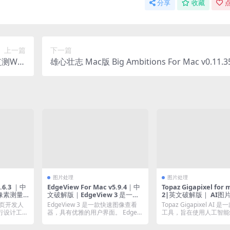
分享
收藏
点
上一篇
下一篇
测WiFi
雄心壮志 Mac版 Big Ambitions For Mac v0.11.3
连接质量
9|中文原生版|从零开始建立商业帝国
图片处理
图片处理
EdgeView For Mac v5.9.4｜中
Topaz Gigapixel for 
幕像素测量
文破解版｜EdgeView 3 是一款
2|英文破解版｜ AI图
快速图像查看器，具有优雅的用
、网页开发人
EdgeView 3 是一款快速图像查看
Topaz Gigapixel AI
户界面。
进行设计工作
器，具有优雅的用户界面。 EdgeVi
工具，旨在使用人工智能
e...
像...