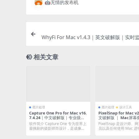
🤖无情的发布机
WhyFi For Mac v1.4.3｜英文破解版｜实时监
相关文章
图片处理
图片处理
设计工具
Capture One Pro for Mac v16.
PixelSnap for Mac v2.6.3 ｜中
7.4.24｜中文破解版｜专业级摄
文破解版 ｜ Mac屏
影后期处理软件
工具
软件简介 Capture One 专为世界上
PixelSnap 是设计师
最挑剔的摄影师而设计，是成像软
员以及任何使用 Mac 
件专业...
的人...