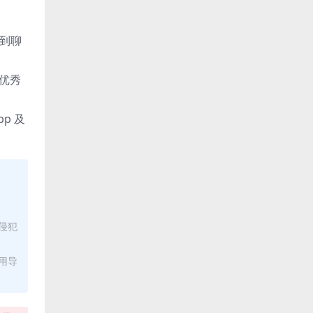
拽到聊
优秀
pp 及
侵犯
用导