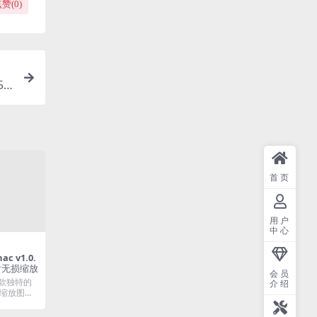
赞(
0
)
53
首页
用户
中心
mac v1.0.
片无损缩放
会员
 是一款独特的
介绍
缩放图