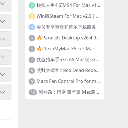
模拟人生4 SIMS4 For Mac v1.118.257.1220｜中文原生版｜无限金币｜全100DLC
2
Win版Steam For Mac v2.0｜在Mac运行Win版游戏！｜升级GPTK4.0支持！
3
会员专享听歌和音乐下载服务
4
🔥Parallels Desktop v26.4.0-57513｜免激活版｜在Mac上安装Windows/Linux等系统[赠Windows激活]
5
🔥CleanMyMac X5 For Mac v5.5.7｜免激活版｜macOS系统优化/清理神器
6
侠盗猎车手5 GTA5 Mac版 Grand Theft Auto V For Mac｜中文破解版
7
荒野大镖客2 Red Dead Redemption 2 for mac v1436.28｜中文移植版｜最好玩的开放世界游戏
8
Macs Fan Control Pro for mac v1.5.18｜中文破解版｜风扇监控与控制工具
9
黑神话：悟空 豪华版 Mac版 Black Myth: Wukong For Mac v1.0.21.23831｜国语中文移植版｜仅限终身VIP交流学习｜含Mac+Win版
10