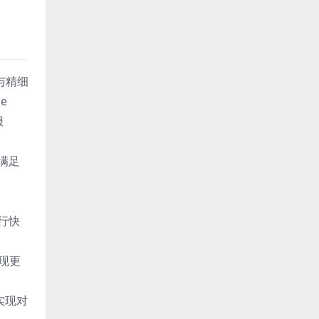
与精细
e
报
满足
行快
现更
实现对